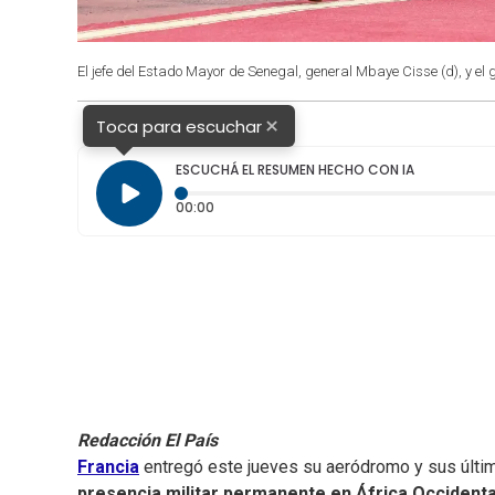
El jefe del Estado Mayor de Senegal, general Mbaye Cisse (d), y el g
×
Toca para escuchar
ESCUCHÁ EL RESUMEN HECHO CON IA
Tiempo transcurrido: 0 segundos
00:00
Redacción El País
Francia
entregó este jueves su aeródromo y sus últi
presencia militar permanente en África Occidenta