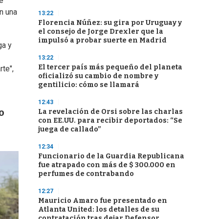
e
on una
13:22
Florencia Núñez: su gira por Uruguay y
el consejo de Jorge Drexler que la
impulsó a probar suerte en Madrid
ga y
13:22
El tercer país más pequeño del planeta
te",
oficializó su cambio de nombre y
gentilicio: cómo se llamará
12:43
o
La revelación de Orsi sobre las charlas
con EE.UU. para recibir deportados: “Se
juega de callado”
12:34
Funcionario de la Guardia Republicana
fue atrapado con más de $ 300.000 en
perfumes de contrabando
12:27
Mauricio Amaro fue presentado en
Atlanta United: los detalles de su
contratación tras dejar Defensor