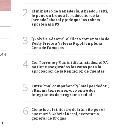
2
El ministro de Ganadería, Alfredo Fratti,
le pone un freno a la reducción de la
jornada laboral y pide que los robots
aporten al BPS
3
"¡Volvé a Adeom!": el filoso comentario de
Yesty Prieto a Valeria Ripoll en plena
Cena de Famosos
Duración: 44 segundos
:44
4
Con Perrone y Manini distanciados, el FA
no tiene asegurados los votos para la
aprobación de la Rendición de Cuentas
5
Entre "mal compañero" y "mal perdedor",
altísima tensión en vivo entre dos
integrantes de programa radial
6
Cómo fue el siniestro de tránsito por el
que murió Gabriel Rossi, secretario
general de Drogas
su