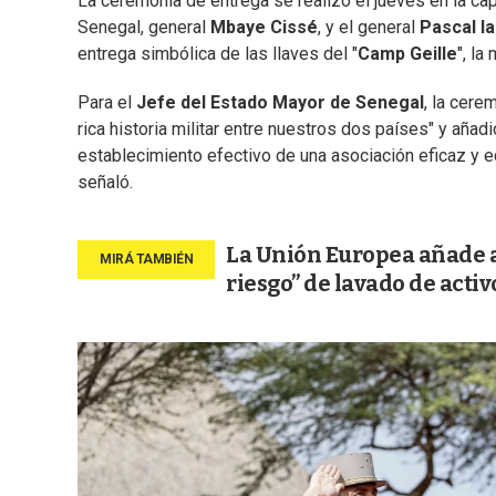
La ceremonia de entrega se realizo el jueves en la cap
Senegal, general
Mbaye Cissé
, y el general
Pascal Ia
entrega simbólica de las llaves del "
Camp Geille
", la
Para el
Jefe del Estado Mayor de Senegal
, la cere
rica historia militar entre nuestros dos países" y añad
establecimiento efectivo de una asociación eficaz y eq
señaló.
La Unión Europea añade a 
riesgo” de lavado de activ