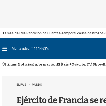
Temas del día:
Rendición de Cuentas
Temporal causa destrozos
Montevideo, T 11° H 63%
M
e
n
u
Últimas Noticias
Información
El País +
Ovación
TV Show
B
EL PAÍS
MUNDO
Ejército de Francia se r