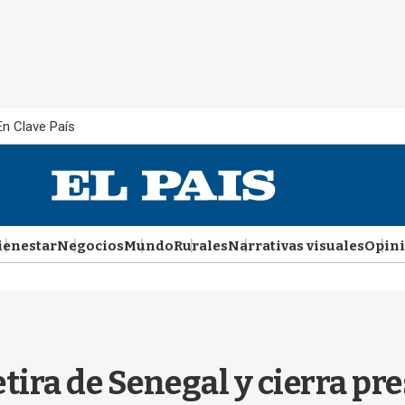
En Clave País
ienestar
Negocios
Mundo
Rurales
Narrativas visuales
Opin
etira de Senegal y cierra pr