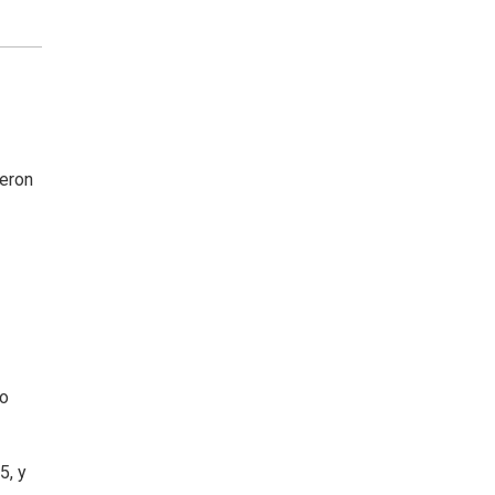
ieron
do
5, y