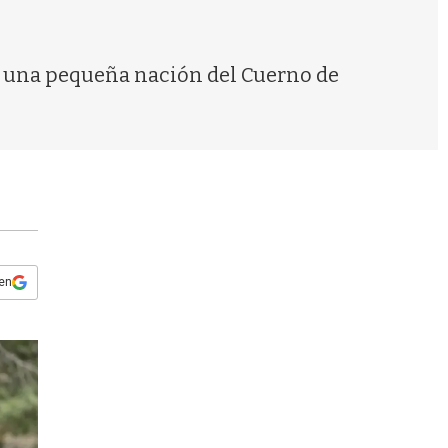
s
q
u
e
ti, una pequeña nación del Cuerno de
d
a
 en