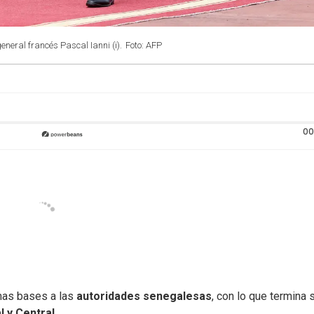
eneral francés Pascal Ianni (i).
Foto: AFP
00
mas bases a las
autoridades senegalesas
, con lo que termina 
l y Central
.