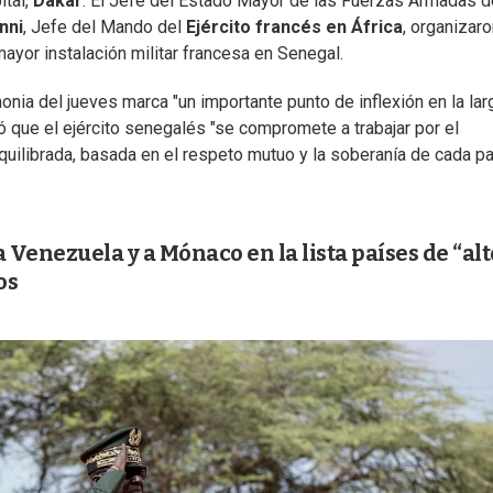
ital,
Dakar
. El Jefe del Estado Mayor de las Fuerzas Armadas d
nni
, Jefe del Mando del
Ejército francés en África
, organizar
 mayor instalación militar francesa en Senegal.
monia del jueves marca "un importante punto de inflexión en la lar
ió que el ejército senegalés "se compromete a trabajar por el
uilibrada, basada en el respeto mutuo y la soberanía de cada par
Venezuela y a Mónaco en la lista países de “alt
os