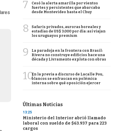
7
Cesó la alerta amarilla por vientos
fuertes y persistentes que abarcaba
lares
desde Montevideo hasta el Chuy
8
Safaris privados, auroras boreales y
estadías de US$ 3.000 por día: así viajan
los uruguayos premium
9
La paradoja en la frontera con Brasil:
Rivera no construye edificios hace una
década y Livramento explota con obras
10
En la previa a discurso de Lacalle Pou,
blancos se enfrascan en polémica
interna sobre qué oposición ejercer
Últimas Noticias
13:25
Ministerio del Interior abrió llamado
laboral con sueldo de $63.937 para 223
cargos