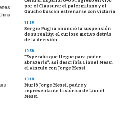
Central Español 0-0 Progreso en vivo
por el Clausura: el palermitano y el
ienes
Gaucho buscan estrenarse con victoria
China
11:19
Sergio Puglia anunció la suspensión
de su reality: el curioso motivo detrás
de la decisión
10:58
"Esperaba que llegue para poder
abrazarlo": así describía Lionel Messi
el vínculo con Jorge Messi
10:18
ara
Murió Jorge Messi, padre y
representante histórico de Lionel
Messi