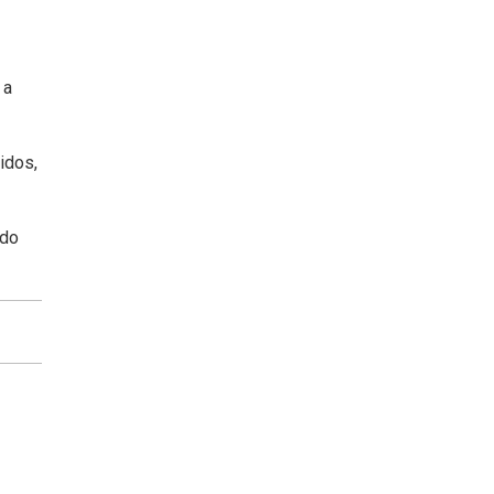
 a
idos,
ado