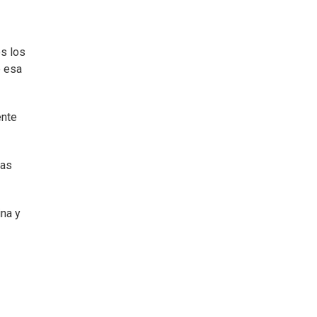
os los
e esa
ente
las
ina y