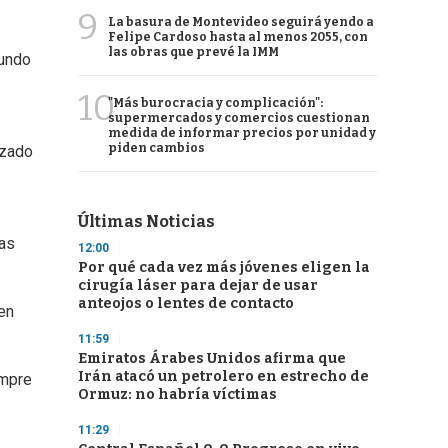
9
La basura de Montevideo seguirá yendo a
Felipe Cardoso hasta al menos 2055, con
las obras que prevé la IMM
mundo
10
"Más burocracia y complicación":
supermercados y comercios cuestionan
medida de informar precios por unidad y
piden cambios
nzado
Últimas Noticias
ras
12:00
Por qué cada vez más jóvenes eligen la
cirugía láser para dejar de usar
anteojos o lentes de contacto
en
11:59
Emiratos Árabes Unidos afirma que
Irán atacó un petrolero en estrecho de
empre
Ormuz: no habría víctimas
11:29