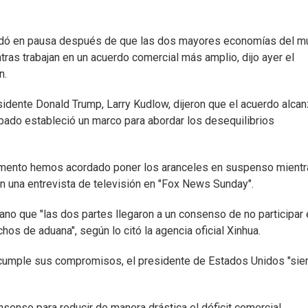
uedó en pausa después de que las dos mayores economías del 
ras trabajan en un acuerdo comercial más amplio, dijo ayer el
n.
esidente Donald Trump, Larry Kudlow, dijeron que el acuerdo alca
ado estableció un marco para abordar los desequilibrios
momento hemos acordado poner los aranceles en suspenso mient
n una entrevista de televisión en "Fox News Sunday".
ano que "las dos partes llegaron a un consenso de no participar 
os de aduana", según lo citó la agencia oficial Xinhua.
 cumple sus compromisos, el presidente de Estados Unidos "si
senso para reducir de manera drástica el déficit comercial