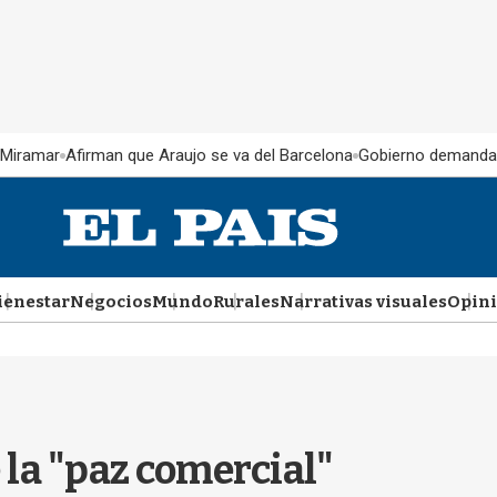
 Miramar
Afirman que Araujo se va del Barcelona
Gobierno demanda
ienestar
Negocios
Mundo
Rurales
Narrativas visuales
Opin
 la "paz comercial"