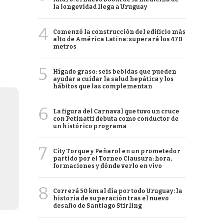
la longevidad llega a Uruguay
4
Comenzó la construcción del edificio más
alto de América Latina: superará los 470
metros
5
Hígado graso: seis bebidas que pueden
ayudar a cuidar la salud hepática y los
hábitos que las complementan
6
La figura del Carnaval que tuvo un cruce
con Petinatti debuta como conductor de
un histórico programa
7
City Torque y Peñarol en un prometedor
partido por el Torneo Clausura: hora,
formaciones y dónde verlo en vivo
8
Correrá 50 km al día por todo Uruguay: la
historia de superación tras el nuevo
desafío de Santiago Stirling