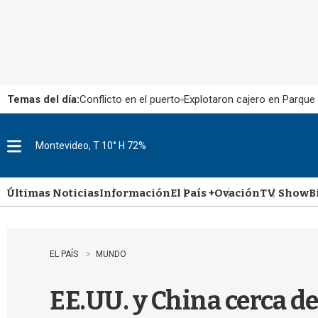
Temas del día:
Conflicto en el puerto
Explotaron cajero en Parque
Montevideo, T 10° H 72%
M
e
n
u
Últimas Noticias
Información
El País +
Ovación
TV Show
B
EL PAÍS
MUNDO
EE.UU. y China cerca de