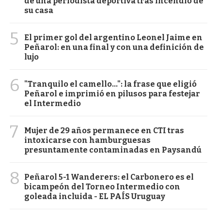
de una periodista deportiva tras incendio de
su casa
5
El primer gol del argentino Leonel Jaime en
Peñarol: en una final y con una definición de
lujo
6
"Tranquilo el camello...": la frase que eligió
Peñarol e imprimió en pilusos para festejar
el Intermedio
7
Mujer de 29 años permanece en CTI tras
intoxicarse con hamburguesas
presuntamente contaminadas en Paysandú
8
Peñarol 5-1 Wanderers: el Carbonero es el
bicampeón del Torneo Intermedio con
goleada incluida - EL PAÍS Uruguay