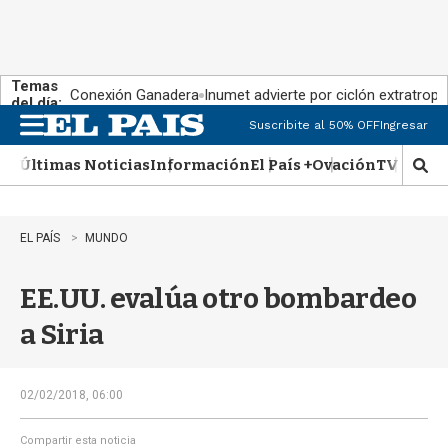
Temas
Conexión Ganadera
Inumet advierte por ciclón extratropi
del día:
Suscribite al 50% OFF
Ingresar
M
e
Últimas Noticias
Información
El País +
Ovación
TV Show
n
M
u
o
s
t
EL PAÍS
MUNDO
r
a
EE.UU. evalúa otro bombardeo
r
b
a Siria
�
s
q
u
02/02/2018, 06:00
e
d
Compartir esta noticia