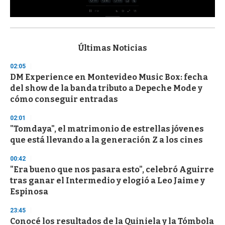
0
s
e
c
Últimas Noticias
o
n
02:05
d
DM Experience en Montevideo Music Box: fecha
s
o
del show de la banda tributo a Depeche Mode y
f
cómo conseguir entradas
3
3
s
02:01
e
"Tomdaya", el matrimonio de estrellas jóvenes
c
que está llevando a la generación Z a los cines
o
n
d
00:42
s
"Era bueno que nos pasara esto", celebró Aguirre
tras ganar el Intermedio y elogió a Leo Jaime y
Espinosa
23:45
Conocé los resultados de la Quiniela y la Tómbola