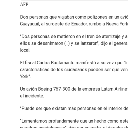
AFP
Dos personas que viajaban como polizones en un avión
Guayaquil, al suroeste de Ecuador, rumbo a Nueva York
"Dos personas se metieron en el tren de aterrizaje y 
ellos se desanimaron (...) y se lanzaron", dijo el gene
local.
El fiscal Carlos Bustamante manifestó a su vez que "l
características de los ciudadanos pueden ser que veng
York".
Un avión Boeing 767-300 de la empresa Latam Airlines
el incidente.
"Puede ser que existan más personas en el interior del
"Lamentamos profundamente que un hecho como este 
nuestras condolencias", dijo por su parte, el director d