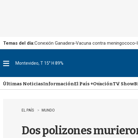
Temas del día:
Conexión Ganadera
Vacuna contra meningococo
Montevideo, T 15° H 89%
M
e
n
u
Últimas Noticias
Información
El País +
Ovación
TV Show
B
EL PAÍS
MUNDO
Dos polizones murieron 