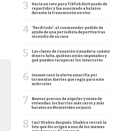
3
Hacía un reto para TikTok disfrazado de
repartidor y fue asesinado a balazos
durante la transmisión en vivo
4
"Perdí todo": el conmovedor pedido de
ayuda de una periodista deportiva tras
incendio de su casa
5
Las claves de Conexión Ganadera: cuánto
dinero falta, quiénes están imputados y
qué pueden recuperar los inversores
6
Inumet cesó la alerta amarilla por
tormentas fuertes que regía para este
miércoles
7
Nuevos precios de alquiler y venta de
viviendas: los barrios más caros y más
baratos en Montevideo en junio
8
Casi 30 años después, Shakira recreó la
foto que dio origen a uno de los memes