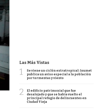
Las Más Vistas
1
Se viene un ciclón extratropical: Inumet
publica un aviso especial a la población
por tormentas y viento
2
El edificio patrimonial que fue
desalojado y que se había vuelto el
principal refugio de delincuentes en
Ciudad Vieja