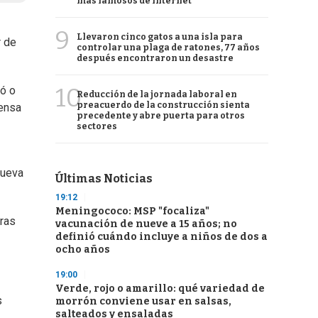
más famosos de internet
9
Llevaron cinco gatos a una isla para
r de
controlar una plaga de ratones, 77 años
después encontraron un desastre
10
só o
Reducción de la jornada laboral en
preacuerdo de la construcción sienta
rensa
precedente y abre puerta para otros
sectores
Nueva
Últimas Noticias
19:12
Meningococo: MSP "focaliza"
tras
vacunación de nueve a 15 años; no
definió cuándo incluye a niños de dos a
ocho años
19:00
Verde, rojo o amarillo: qué variedad de
s
morrón conviene usar en salsas,
salteados y ensaladas