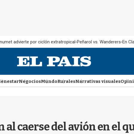
Inumet advierte por ciclón extratropical
Peñarol vs. Wanderers
En Cl
ienestar
Negocios
Mundo
Rurales
Narrativas visuales
Opin
al caerse del avión en el q