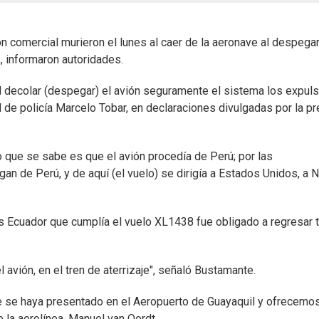
 comercial murieron el lunes al caer de la aeronave al despega
, informaron autoridades.
al decolar (despegar) el avión seguramente el sistema los expul
ral de policía Marcelo Tobar, en declaraciones divulgadas por la p
o que se sabe es que el avión procedía de Perú; por las
an de Perú, y de aquí (el vuelo) se dirigía a Estados Unidos, a 
 Ecuador que cumplía el vuelo XL1438 fue obligado a regresar 
 avión, en el tren de aterrizaje", señaló Bustamante.
se haya presentado en el Aeropuerto de Guayaquil y ofrecemo
e la aerolínea, Manuel van Oordt.