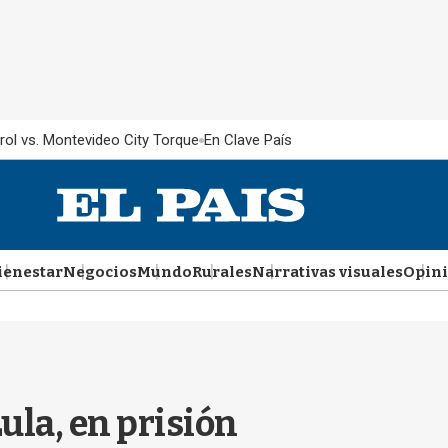
rol vs. Montevideo City Torque
En Clave País
ienestar
Negocios
Mundo
Rurales
Narrativas visuales
Opin
Lula, en prisión