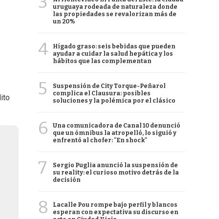
3
uruguaya rodeada de naturaleza donde
las propiedades se revalorizan más de
un 20%
4
Hígado graso: seis bebidas que pueden
ayudar a cuidar la salud hepática y los
hábitos que las complementan
5
Suspensión de City Torque-Peñarol
complica el Clausura: posibles
ito
soluciones y la polémica por el clásico
6
Una comunicadora de Canal 10 denunció
que un ómnibus la atropelló, lo siguió y
enfrentó al chofer: "En shock"
7
Sergio Puglia anunció la suspensión de
su reality: el curioso motivo detrás de la
decisión
8
Lacalle Pou rompe bajo perfil y blancos
esperan con expectativa su discurso en