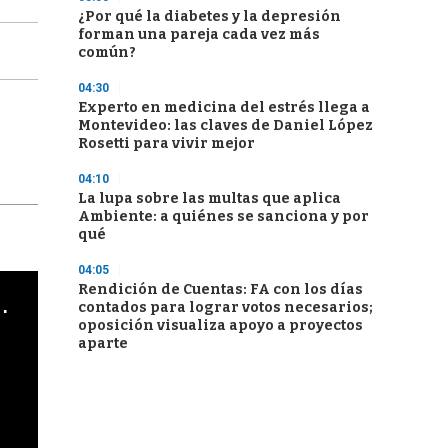
¿Por qué la diabetes y la depresión
forman una pareja cada vez más
común?
04:30
Experto en medicina del estrés llega a
Montevideo: las claves de Daniel López
Rosetti para vivir mejor
04:10
La lupa sobre las multas que aplica
Ambiente: a quiénes se sanciona y por
qué
04:05
Rendición de Cuentas: FA con los días
cha argentino en "Subrayado"
contados para lograr votos necesarios;
oposición visualiza apoyo a proyectos
aparte