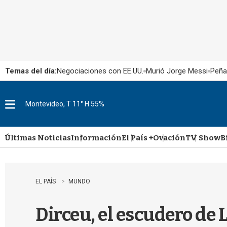
Temas del día:
Negociaciones con EE.UU.
Murió Jorge Messi
Peña
Montevideo, T 11° H 55%
M
e
n
u
Últimas Noticias
Información
El País +
Ovación
TV Show
B
EL PAÍS
MUNDO
Dirceu, el escudero de 