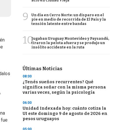
acto en Ciudad Vieja
9
Un día en Cerro Norte: un disparo en el
pie en medio de recorrida de El País y la
tensión latente entre bandas
10
Jugaban Uruguay Montevideo y Paysandú,
ién
tiraron la pelota afuera y se produjo un
ue
insólito accidente en la ruta
Últimas Noticias
ndalos
08:00
¿Tenés sueños recurrentes? Qué
significa soñar con la misma persona
varias veces, según la psicología
o
06:00
Unidad Indexada hoy: cuánto cotiza la
una
UI este domingo 9 de agosto de 2026 en
pesos uruguayos
 fue
05:00