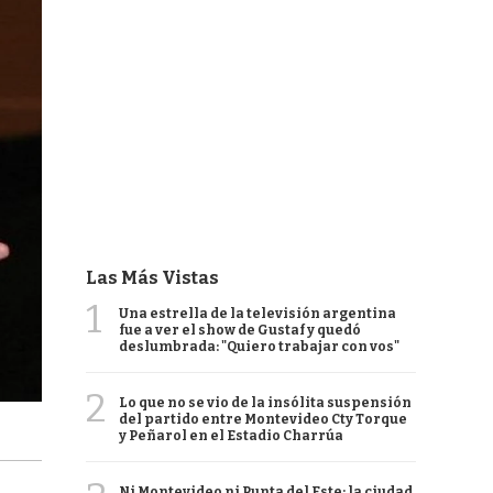
Las Más Vistas
1
Una estrella de la televisión argentina
fue a ver el show de Gustaf y quedó
deslumbrada: "Quiero trabajar con vos"
2
Lo que no se vio de la insólita suspensión
del partido entre Montevideo Cty Torque
y Peñarol en el Estadio Charrúa
Ni Montevideo ni Punta del Este: la ciudad