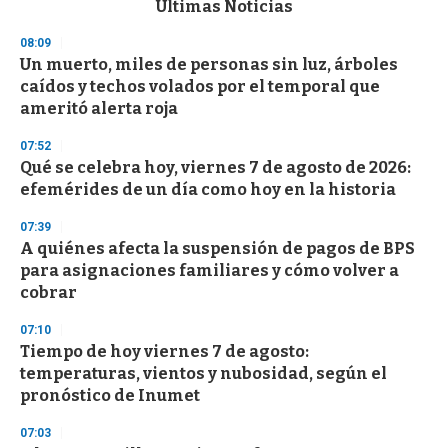
Últimas Noticias
o
n
08:09
d
Un muerto, miles de personas sin luz, árboles
s
o
caídos y techos volados por el temporal que
f
ameritó alerta roja
3
3
s
07:52
e
Qué se celebra hoy, viernes 7 de agosto de 2026:
c
efemérides de un día como hoy en la historia
o
n
d
07:39
s
A quiénes afecta la suspensión de pagos de BPS
para asignaciones familiares y cómo volver a
cobrar
07:10
Tiempo de hoy viernes 7 de agosto:
temperaturas, vientos y nubosidad, según el
pronóstico de Inumet
07:03