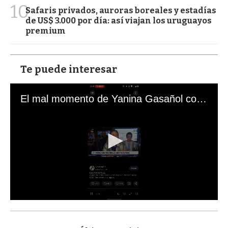
10
Safaris privados, auroras boreales y estadías
de US$ 3.000 por día: así viajan los uruguayos
premium
Te puede interesar
El mal momento de Yanina Gasañol con un hincha argentino en "Subrayado"
0
s
e
c