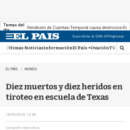
Temas del
Rendición de Cuentas
Temporal causa destrozos
En 
día:
Suscribite al 50% OFF
Ingresar
M
e
Últimas Noticias
Información
El País +
Ovación
TV Show
n
M
u
o
s
t
EL PAÍS
MUNDO
r
a
Diez muertos y diez heridos en
r
b
tiroteo en escuela de Texas
�
s
q
u
18/05/2018, 13:38
e
d
Compartir esta noticia