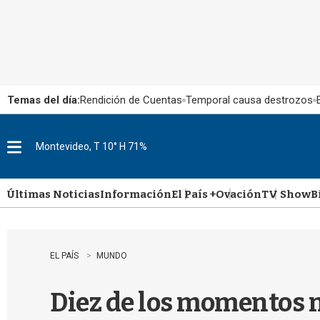
Temas del día:
Rendición de Cuentas
Temporal causa destrozos
Montevideo, T 10° H 71%
M
e
n
u
Últimas Noticias
Información
El País +
Ovación
TV Show
B
EL PAÍS
MUNDO
Diez de los momentos m