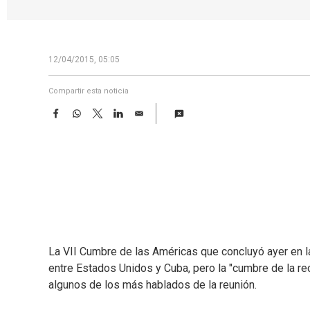
12/04/2015, 05:05
Compartir esta noticia
F
W
T
L
E
a
h
w
i
m
c
a
i
n
a
e
t
t
k
i
b
s
t
e
l
o
A
e
d
o
p
r
I
k
p
n
La VII Cumbre de las Américas que concluyó ayer en l
entre Estados Unidos y Cuba, pero la "cumbre de la re
algunos de los más hablados de la reunión.