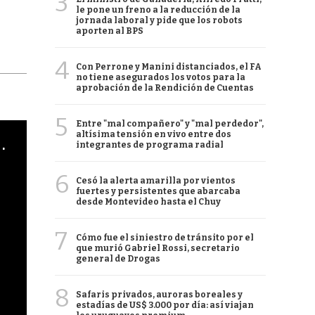
3
le pone un freno a la reducción de la
jornada laboral y pide que los robots
aporten al BPS
4
Con Perrone y Manini distanciados, el FA
no tiene asegurados los votos para la
aprobación de la Rendición de Cuentas
5
Entre "mal compañero" y "mal perdedor",
altísima tensión en vivo entre dos
cha argentino en "Subrayado"
integrantes de programa radial
6
Cesó la alerta amarilla por vientos
fuertes y persistentes que abarcaba
desde Montevideo hasta el Chuy
7
Cómo fue el siniestro de tránsito por el
que murió Gabriel Rossi, secretario
general de Drogas
8
Safaris privados, auroras boreales y
estadías de US$ 3.000 por día: así viajan