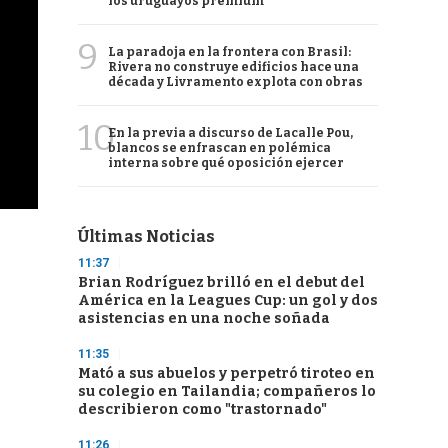
los uruguayos premium
9
La paradoja en la frontera con Brasil:
Rivera no construye edificios hace una
década y Livramento explota con obras
10
En la previa a discurso de Lacalle Pou,
blancos se enfrascan en polémica
interna sobre qué oposición ejercer
Últimas Noticias
11:37
Brian Rodríguez brilló en el debut del
América en la Leagues Cup: un gol y dos
asistencias en una noche soñada
11:35
Mató a sus abuelos y perpetró tiroteo en
su colegio en Tailandia; compañeros lo
describieron como "trastornado"
11:26