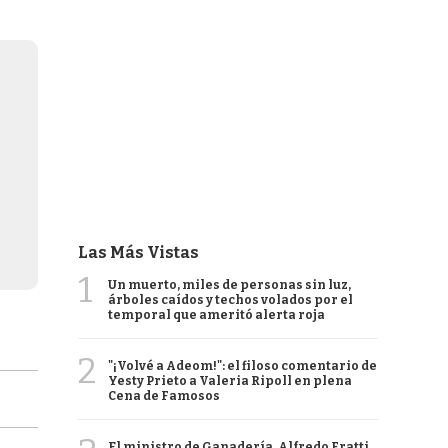
Las Más Vistas
1
Un muerto, miles de personas sin luz,
árboles caídos y techos volados por el
temporal que ameritó alerta roja
2
"¡Volvé a Adeom!": el filoso comentario de
Yesty Prieto a Valeria Ripoll en plena
Cena de Famosos
El ministro de Ganadería, Alfredo Fratti,