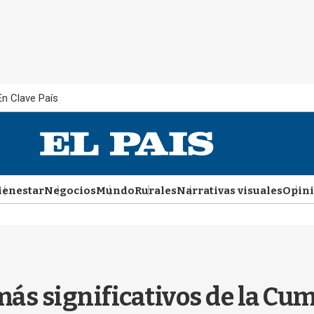
En Clave País
ienestar
Negocios
Mundo
Rurales
Narrativas visuales
Opin
ás significativos de la Cu