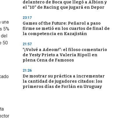
delantero de Boca que llegó a Albion y
el "10" de Racing que jugará en Depor
23:17
a una
Games of the Future: Peñarol a paso
firme se metió en los cuartos de final de
os 5%
la competencia en Kazajistán
 del
e 50
21:57
"¡Volvé a Adeom!": el filoso comentario
de Yesty Prieto a Valeria Ripoll en
plena Cena de Famosos
21:26
De mostrar su práctica a incrementar
rcado
la cantidad de jugadores citados: los
primeros días de Forlán en Uruguay
ta
ector