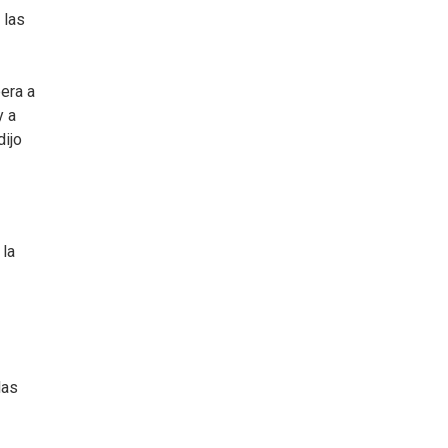
 las
pera a
y a
dijo
 la
las