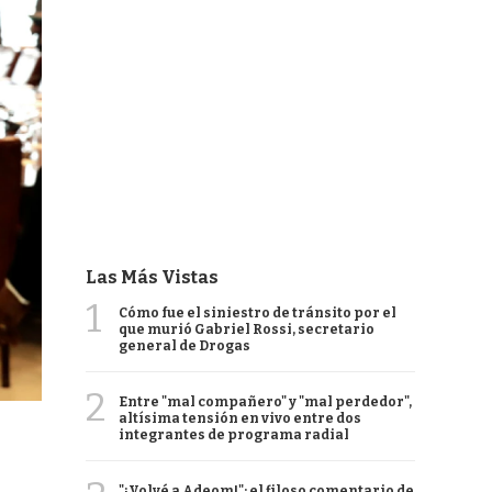
Las Más Vistas
1
Cómo fue el siniestro de tránsito por el
que murió Gabriel Rossi, secretario
general de Drogas
2
Entre "mal compañero" y "mal perdedor",
altísima tensión en vivo entre dos
integrantes de programa radial
"¡Volvé a Adeom!": el filoso comentario de