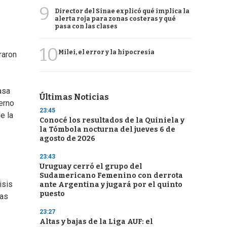
9
Director del Sinae explicó qué implica la
alerta roja para zonas costeras y qué
pasa con las clases
10
Milei, el error y la hipocresía
raron
asa
Últimas Noticias
erno
23:45
e la
Conocé los resultados de la Quiniela y
la Tómbola nocturna del jueves 6 de
agosto de 2026
23:43
Uruguay cerró el grupo del
Sudamericano Femenino con derrota
isis
ante Argentina y jugará por el quinto
puesto
las
23:27
Altas y bajas de la Liga AUF: el