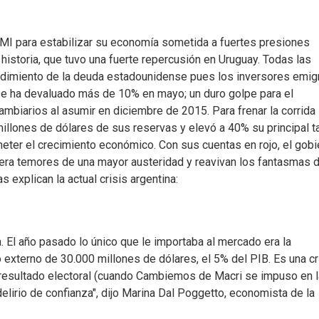
 FMI para estabilizar su economía sometida a fuertes presiones
historia, que tuvo una fuerte repercusión en Uruguay. Todas las
endimiento de la deuda estadounidense pues los inversores emig
 se ha devaluado más de 10% en mayo; un duro golpe para el
ambiarios al asumir en diciembre de 2015. Para frenar la corrida
illones de dólares de sus reservas y elevó a 40% su principal t
eter el crecimiento económico. Con sus cuentas en rojo, el gobi
enera temores de una mayor austeridad y reavivan los fantasmas d
 explican la actual crisis argentina:
. El año pasado lo único que le importaba al mercado era la
 externo de 30.000 millones de dólares, el 5% del PIB. Es una cr
l resultado electoral (cuando Cambiemos de Macri se impuso en 
delirio de confianza", dijo Marina Dal Poggetto, economista de la