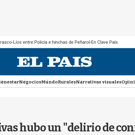
rrasco
Líos entre Policía e hinchas de Peñarol
En Clave País
ienestar
Negocios
Mundo
Rurales
Narrativas visuales
Opin
ivas hubo un "delirio de co