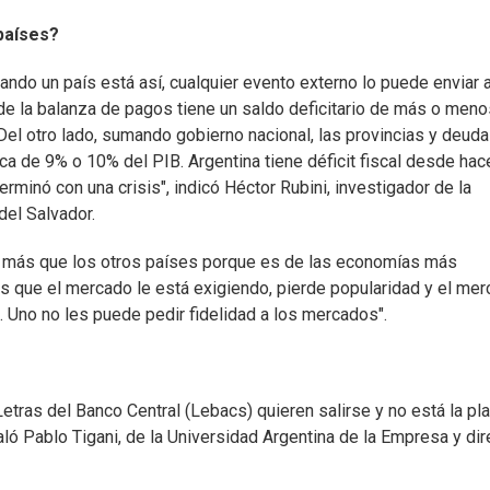
países?
uando un país está así, cualquier evento externo lo puede enviar 
te de la balanza de pagos tiene un saldo deficitario de más o men
Del otro lado, sumando gobierno nacional, las provincias y deuda
erca de 9% o 10% del PIB. Argentina tiene déficit fiscal desde hac
rminó con una crisis", indicó Héctor Rubini, investigador de la
del Salvador.
úa más que los otros países porque es de las economías más
es que el mercado le está exigiendo, pierde popularidad y el me
s. Uno no les puede pedir fidelidad a los mercados".
tras del Banco Central (Lebacs) quieren salirse y no está la pla
aló Pablo Tigani, de la Universidad Argentina de la Empresa y dir