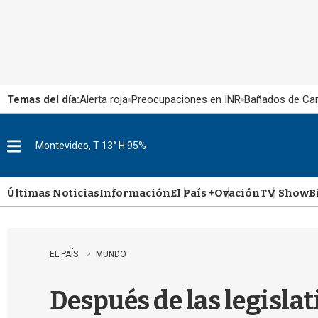
Temas del día:
Alerta roja
Preocupaciones en INR
Bañados de Ca
Montevideo, T 13° H 95%
M
e
n
u
Últimas Noticias
Información
El País +
Ovación
TV Show
B
EL PAÍS
MUNDO
Después de las legislat