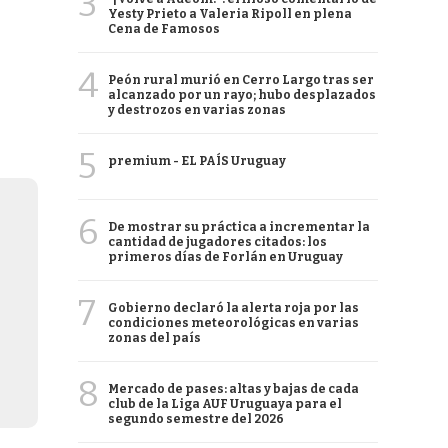
3
Yesty Prieto a Valeria Ripoll en plena
Cena de Famosos
4
Peón rural murió en Cerro Largo tras ser
alcanzado por un rayo; hubo desplazados
y destrozos en varias zonas
5
premium - EL PAÍS Uruguay
6
De mostrar su práctica a incrementar la
cantidad de jugadores citados: los
primeros días de Forlán en Uruguay
7
Gobierno declaró la alerta roja por las
condiciones meteorológicas en varias
zonas del país
8
Mercado de pases: altas y bajas de cada
club de la Liga AUF Uruguaya para el
segundo semestre del 2026