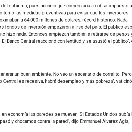
 del gobierno, pues anunció que comenzaría a cobrar impuesto a
 no tomó las medidas preventivas para evitar que los inversores
roximaban a 64.000 millones de dólares, récord histórico. Nada
 los fondos de inversión empezaron a irse del país. El público es
al no hizo nada. Entonces empiezan también a retirarse de pesos 
El Banco Central reaccionó con lentitud y se asustó el público", 
generar un buen ambiente. No veo un escenario de corralito. Pero
o Central es recesiva, habrá desempleo y más pobreza", vaticinó
 y en economía las paredes se mueven. Si Estados Unidos subía 
e pasó y chocamos contra la pared", dijo Emmanuel Álvarez Agis,