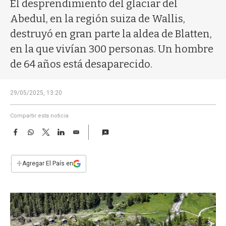
a
El desprendimiento del glaciar del
Abedul, en la región suiza de Wallis,
destruyó en gran parte la aldea de Blatten,
en la que vivían 300 personas. Un hombre
de 64 años está desaparecido.
29/05/2025, 13:20
Compartir esta noticia
F
W
T
L
E
a
h
w
i
m
c
a
i
n
a
e
t
t
k
i
+
Agregar El País en
b
s
t
e
l
o
A
e
d
o
p
r
I
k
p
n