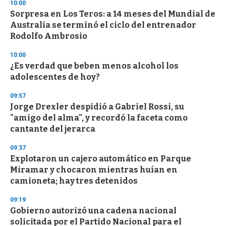
s
10:00
e
Sorpresa en Los Teros: a 14 meses del Mundial de
c
Australia se terminó el ciclo del entrenador
o
n
Rodolfo Ambrosio
d
s
10:00
¿Es verdad que beben menos alcohol los
adolescentes de hoy?
09:57
Jorge Drexler despidió a Gabriel Rossi, su
"amigo del alma", y recordó la faceta como
cantante del jerarca
09:37
Explotaron un cajero automático en Parque
Miramar y chocaron mientras huían en
camioneta; hay tres detenidos
09:19
Gobierno autorizó una cadena nacional
solicitada por el Partido Nacional para el