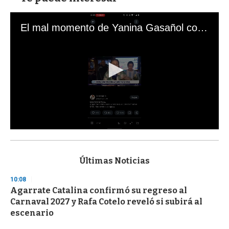
El mal momento de Yanina Gasañol con un hincha argentino en "Subrayado"
0
s
e
c
Últimas Noticias
o
n
10:08
d
Agarrate Catalina confirmó su regreso al
s
o
Carnaval 2027 y Rafa Cotelo reveló si subirá al
f
escenario
3
3