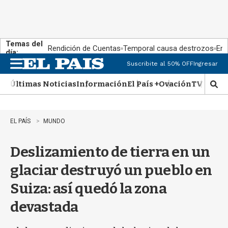
Temas del
Rendición de Cuentas
Temporal causa destrozos
En 
día:
Suscribite al 50% OFF
Ingresar
M
e
Últimas Noticias
Información
El País +
Ovación
TV Show
n
M
u
o
s
t
EL PAÍS
MUNDO
r
a
Deslizamiento de tierra en un
r
b
glaciar destruyó un pueblo en
�
s
Suiza: así quedó la zona
q
u
devastada
e
d