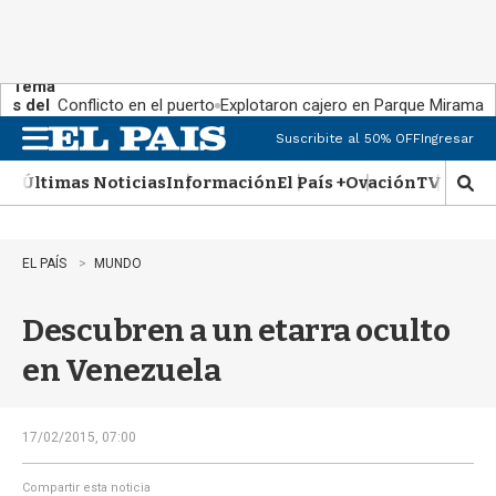
Tema
s del
Conflicto en el puerto
Explotaron cajero en Parque Miramar
día:
Suscribite al 50% OFF
Ingresar
M
e
Últimas Noticias
Información
El País +
Ovación
TV Show
n
M
u
o
s
t
EL PAÍS
MUNDO
r
a
Descubren a un etarra oculto
r
b
en Venezuela
�
s
q
u
17/02/2015, 07:00
e
d
Compartir esta noticia