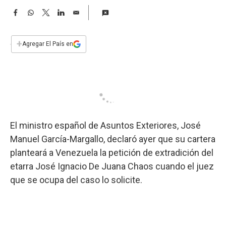
a
F
W
T
L
E
a
h
w
i
m
c
a
i
n
a
e
t
t
k
i
+
Agregar El País en
b
s
t
e
l
o
A
e
d
o
p
r
I
k
p
n
El ministro español de Asuntos Exteriores, José
Manuel García-Margallo, declaró ayer que su cartera
planteará a Venezuela la petición de extradición del
etarra José Ignacio De Juana Chaos cuando el juez
que se ocupa del caso lo solicite.