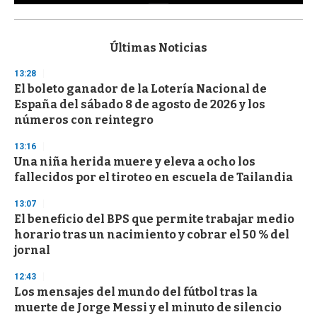
0
s
e
c
Últimas Noticias
o
n
13:28
d
El boleto ganador de la Lotería Nacional de
s
o
España del sábado 8 de agosto de 2026 y los
f
números con reintegro
3
3
s
13:16
e
Una niña herida muere y eleva a ocho los
c
fallecidos por el tiroteo en escuela de Tailandia
o
n
d
13:07
s
El beneficio del BPS que permite trabajar medio
horario tras un nacimiento y cobrar el 50 % del
jornal
12:43
Los mensajes del mundo del fútbol tras la
muerte de Jorge Messi y el minuto de silencio