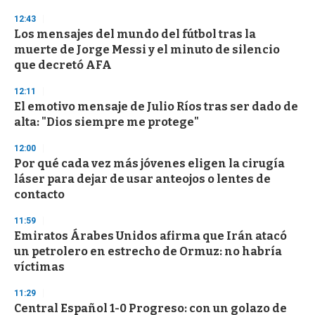
n
12:43
d
Los mensajes del mundo del fútbol tras la
s
o
muerte de Jorge Messi y el minuto de silencio
f
que decretó AFA
3
3
s
12:11
e
El emotivo mensaje de Julio Ríos tras ser dado de
c
alta: "Dios siempre me protege"
o
n
d
12:00
s
Por qué cada vez más jóvenes eligen la cirugía
láser para dejar de usar anteojos o lentes de
contacto
11:59
Emiratos Árabes Unidos afirma que Irán atacó
un petrolero en estrecho de Ormuz: no habría
víctimas
11:29
Central Español 1-0 Progreso: con un golazo de