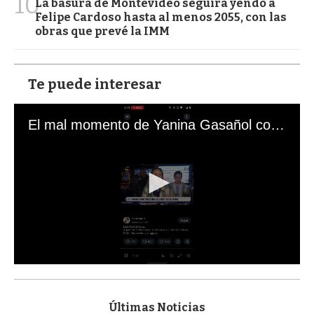
10
La basura de Montevideo seguirá yendo a
Felipe Cardoso hasta al menos 2055, con las
obras que prevé la IMM
Te puede interesar
El mal momento de Yanina Gasañol con un hincha argentino en "Subrayado"
0
s
e
c
Últimas Noticias
o