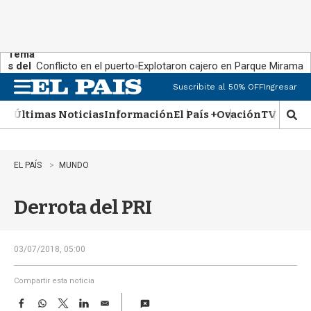
Tema
s del
Conflicto en el puerto
Explotaron cajero en Parque Miramar
día:
Suscribite al 50% OFF
Ingresar
M
e
Últimas Noticias
Información
El País +
Ovación
TV Show
n
M
u
o
s
t
EL PAÍS
MUNDO
r
a
Derrota del PRI
r
b
�
s
03/07/2018, 05:00
q
u
Compartir esta noticia
e
F
W
T
L
E
d