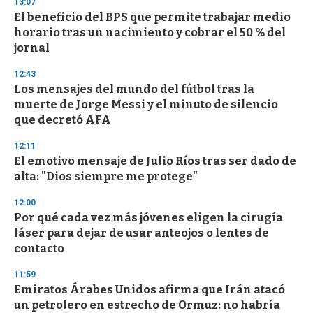
13:07
s
El beneficio del BPS que permite trabajar medio
horario tras un nacimiento y cobrar el 50 % del
jornal
12:43
Los mensajes del mundo del fútbol tras la
muerte de Jorge Messi y el minuto de silencio
que decretó AFA
12:11
El emotivo mensaje de Julio Ríos tras ser dado de
alta: "Dios siempre me protege"
12:00
Por qué cada vez más jóvenes eligen la cirugía
láser para dejar de usar anteojos o lentes de
contacto
11:59
Emiratos Árabes Unidos afirma que Irán atacó
un petrolero en estrecho de Ormuz: no habría