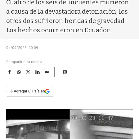
a
Cuatro de los seis delincuentes murieron
a causa de la devastadora detonación, los
otros dos sufrieron heridas de gravedad.
Los hechos ocurrieron en Ecuador.
04/09/2023, 20:09
Compartir esta noticia
F
W
T
L
E
a
h
w
i
m
c
a
i
n
a
e
t
t
k
i
+
Agregar El País en
b
s
t
e
l
o
A
e
d
o
p
r
I
k
p
n