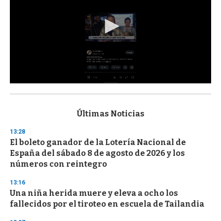
0
s
e
c
Últimas Noticias
o
n
13:28
d
El boleto ganador de la Lotería Nacional de
s
o
España del sábado 8 de agosto de 2026 y los
f
números con reintegro
3
3
s
13:16
e
Una niña herida muere y eleva a ocho los
c
fallecidos por el tiroteo en escuela de Tailandia
o
n
d