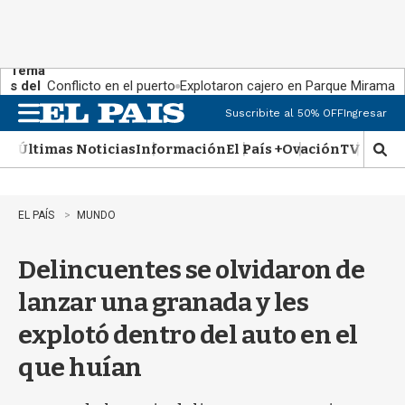
Tema
s del
Conflicto en el puerto
Explotaron cajero en Parque Miramar
día:
Suscribite al 50% OFF
Ingresar
M
e
Últimas Noticias
Información
El País +
Ovación
TV Show
n
M
u
o
s
t
EL PAÍS
MUNDO
r
a
Delincuentes se olvidaron de
r
b
lanzar una granada y les
�
s
explotó dentro del auto en el
q
u
que huían
e
d