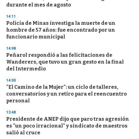
n
durante el mes de agosto
d
s
14:11
Policía de Minas investiga la muerte de un
hombre de 57 años: fue encontrado por un
funcionario municipal
14:08
Peñarol respondió a las felicitaciones de
Wanderers, que tuvo un gran gesto en la final
del Intermedio
14:00
"El Camino de la Mujer": un ciclo de talleres,
conversatorios y un retiro para el reencuentro
personal
13:48
Presidente de ANEP dijo que paro tras agresión
es "un poco irracional" y sindicato de maestros
salió al cruce