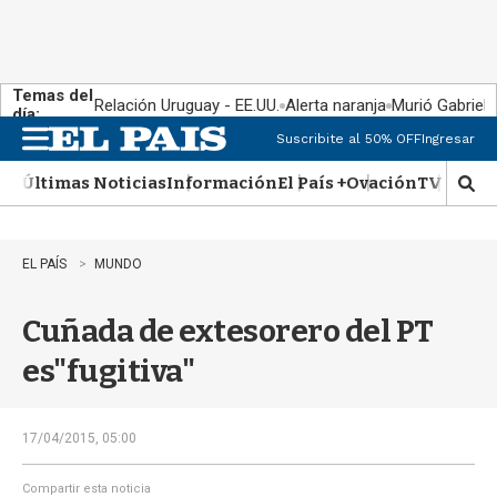
Temas del
Relación Uruguay - EE.UU.
Alerta naranja
Murió Gabriel 
día:
Suscribite al 50% OFF
Ingresar
M
e
Últimas Noticias
Información
El País +
Ovación
TV Show
n
M
u
o
s
t
EL PAÍS
MUNDO
r
a
Cuñada de extesorero del PT
r
b
es"fugitiva"
�
s
q
u
17/04/2015, 05:00
e
d
Compartir esta noticia