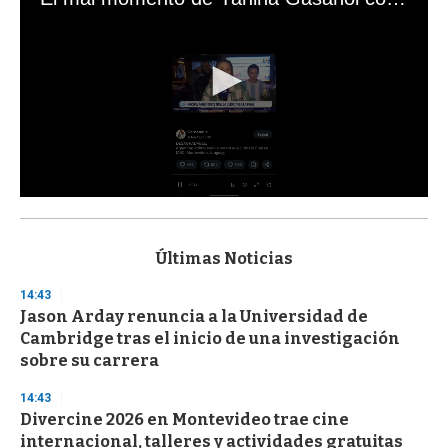
0
s
e
c
Últimas Noticias
o
n
14:43
d
Jason Arday renuncia a la Universidad de
s
o
Cambridge tras el inicio de una investigación
f
sobre su carrera
3
3
s
14:43
e
Divercine 2026 en Montevideo trae cine
c
internacional, talleres y actividades gratuitas
o