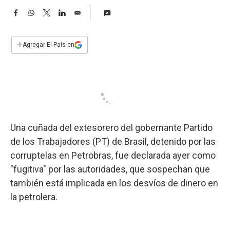
a
F
W
T
L
E
a
h
w
i
m
c
a
i
n
a
e
t
t
k
i
+
Agregar El País en
b
s
t
e
l
o
A
e
d
o
p
r
I
k
p
n
Una cuñada del extesorero del gobernante Partido
de los Trabajadores (PT) de Brasil, detenido por las
corruptelas en Petrobras, fue declarada ayer como
"fugitiva" por las autoridades, que sospechan que
también está implicada en los desvíos de dinero en
la petrolera.