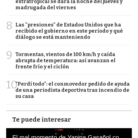
extratropical se dará la noche del jueves y
madrugada del viernes
8
Las "presiones" de Estados Unidos que ha
recibido el gobierno en este período y qué
diálogo se está manteniendo
9
Tormentas, vientos de 100 km/h y caída
abrupta de temperatura: así avanzan el
frente frío y el ciclón
10
"Perdí todo": el conmovedor pedido de ayuda
de una periodista deportiva tras incendio de
su casa
Te puede interesar
El mal momento de Yanina Gasañol con un hincha argentino en "Subrayado"