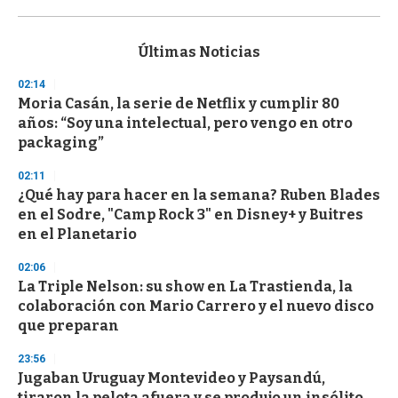
0
s
e
c
Últimas Noticias
o
n
02:14
d
Moria Casán, la serie de Netflix y cumplir 80
s
o
años: “Soy una intelectual, pero vengo en otro
f
packaging”
3
3
s
02:11
e
¿Qué hay para hacer en la semana? Ruben Blades
c
en el Sodre, "Camp Rock 3" en Disney+ y Buitres
o
n
en el Planetario
d
s
02:06
La Triple Nelson: su show en La Trastienda, la
colaboración con Mario Carrero y el nuevo disco
que preparan
23:56
Jugaban Uruguay Montevideo y Paysandú,
tiraron la pelota afuera y se produjo un insólito