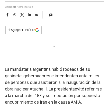
a
Compartir esta noticia
F
W
T
L
E
a
h
w
i
m
c
a
i
n
a
e
t
t
k
i
+
Agregar El País en
b
s
t
e
l
o
A
e
d
o
p
r
I
k
p
n
La mandataria argentina habló rodeada de su
gabinete, gobernadores e intendentes ante miles
de personas que asistieron a la inauguración de la
obra nuclear Atucha II. La presidentaevitó referirse
a la marcha del 18F y su imputación por supuesto
encubrimiento de Irán en la causa AMIA.