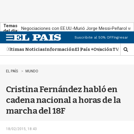
Temas
Negociaciones con EE.UU.
Murió Jorge Messi
Peñarol vs
del día:
Suscribite al 50% OFF
Ingresar
M
e
Últimas Noticias
Información
El País +
Ovación
TV Show
n
M
u
o
s
t
EL PAÍS
MUNDO
r
a
Cristina Fernández habló en
r
b
cadena nacional a horas de la
�
s
marcha del 18F
q
u
e
d
18/02/2015, 18:43