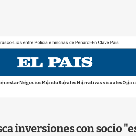
rrasco
Líos entre Policía e hinchas de Peñarol
En Clave País
ienestar
Negocios
Mundo
Rurales
Narrativas visuales
Opin
ca inversiones con socio "e