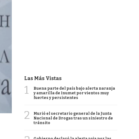
Las Más Vistas
1
Buena parte del país bajo alerta naranja
y amarilla de Inumet por vientos muy
fuertes y persistentes
2
Murió el secretario general de la Junta
Nacional de Drogas tras un siniestro de
tránsito
Gobierno declaró la alerta roja por las