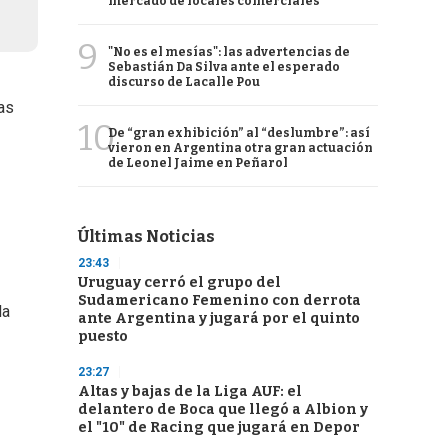
mercado de locales comerciales
9
"No es el mesías": las advertencias de
Sebastián Da Silva ante el esperado
discurso de Lacalle Pou
las
10
De “gran exhibición” al “deslumbre”: así
vieron en Argentina otra gran actuación
de Leonel Jaime en Peñarol
Últimas Noticias
23:43
Uruguay cerró el grupo del
Sudamericano Femenino con derrota
la
ante Argentina y jugará por el quinto
puesto
23:27
Altas y bajas de la Liga AUF: el
delantero de Boca que llegó a Albion y
el "10" de Racing que jugará en Depor