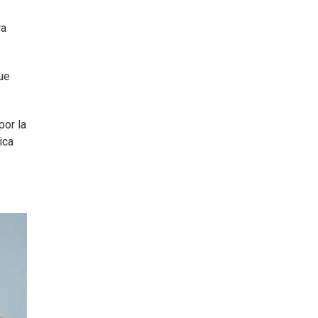
ra
ue
por la
ica