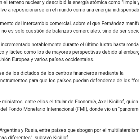
 el terreno nuclear y describió la energía atómica como "limpia 
uelve a reposicionarse en el mundo como una energía indispensab
remento del intercambio comercial, sobre el que Fernández manif
 no es solo cuestión de balanzas comerciales, sino de ser socio
incrementado notablemente durante el último lustro hasta ronda
nico y lácteo como los de mayores perspectivas debido al embar
nión Europea y varios países occidentales.
 de los dictados de los centros financieros mediante la
 instrumentos para que los países puedan defenderse de los "f
nistros, entre ellos el titular de Economía, Axel Kicillof, quien
del Fondo Monetario Internacional (FMI), donde vio un "panoram
 Argentina y Rusia, entre países que abogan por el multilateralis
as diferentes", subrayó Kicillof.