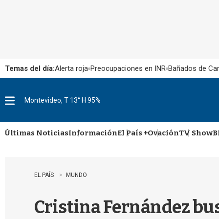
Temas del día:
Alerta roja
Preocupaciones en INR
Bañados de Ca
Montevideo, T 13° H 95%
M
e
n
u
Últimas Noticias
Información
El País +
Ovación
TV Show
B
EL PAÍS
MUNDO
Cristina Fernández bus