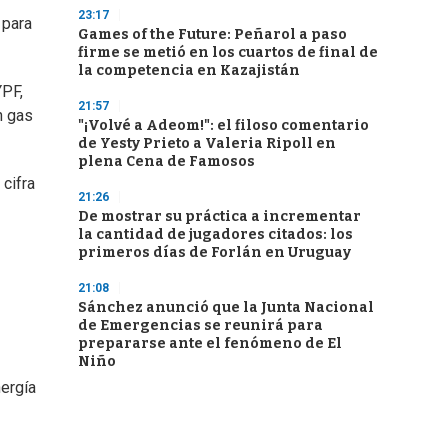
23:17
 para
Games of the Future: Peñarol a paso
firme se metió en los cuartos de final de
la competencia en Kazajistán
YPF,
21:57
n gas
"¡Volvé a Adeom!": el filoso comentario
de Yesty Prieto a Valeria Ripoll en
plena Cena de Famosos
cifra
21:26
De mostrar su práctica a incrementar
la cantidad de jugadores citados: los
primeros días de Forlán en Uruguay
21:08
Sánchez anunció que la Junta Nacional
de Emergencias se reunirá para
prepararse ante el fenómeno de El
Niño
ergía