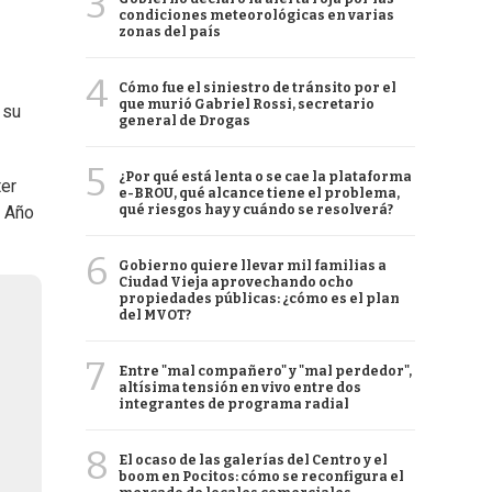
3
condiciones meteorológicas en varias
zonas del país
4
Cómo fue el siniestro de tránsito por el
que murió Gabriel Rossi, secretario
 su
general de Drogas
5
¿Por qué está lenta o se cae la plataforma
ter
e-BROU, qué alcance tiene el problema,
qué riesgos hay y cuándo se resolverá?
l Año
6
Gobierno quiere llevar mil familias a
Ciudad Vieja aprovechando ocho
propiedades públicas: ¿cómo es el plan
del MVOT?
7
Entre "mal compañero" y "mal perdedor",
altísima tensión en vivo entre dos
integrantes de programa radial
8
El ocaso de las galerías del Centro y el
boom en Pocitos: cómo se reconfigura el