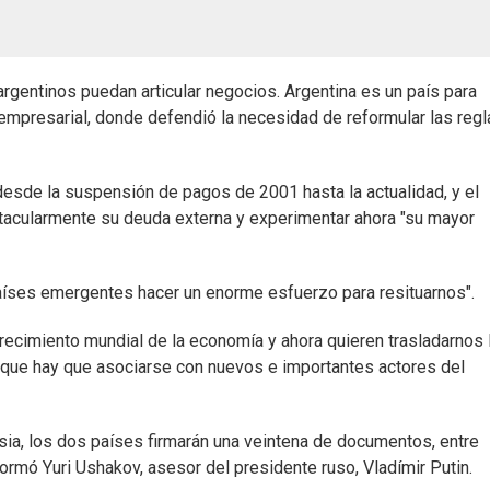
rgentinos puedan articular negocios. Argentina es un país para
oro empresarial, donde defendió la necesidad de reformular las reg
esde la suspensión de pagos de 2001 hasta la actualidad, y el
tacularmente su deuda externa y experimentar ahora "su mayor
 países emergentes hacer un enorme esfuerzo para resituarnos".
cimiento mundial de la economía y ahora quieren trasladarnos 
o que hay que asociarse con nuevos e importantes actores del
Rusia, los dos países firmarán una veintena de documentos, entre
rmó Yuri Ushakov, asesor del presidente ruso, Vladímir Putin.