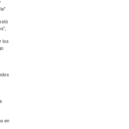
y
le".
estó
s",
r los
go
ondos
a
mo en