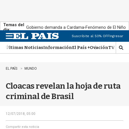
Temas del
Gobierno demanda a Cardama
Fenómeno de El Niño
día:
Suscribite al 50% OFF
Ingresar
M
e
Últimas Noticias
Información
El País +
Ovación
TV Show
n
M
u
o
s
t
EL PAÍS
MUNDO
r
a
Cloacas revelan la hoja de ruta
r
b
criminal de Brasil
�
s
q
u
12/07/2018, 05:00
e
d
Compartir esta noticia