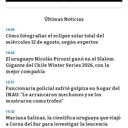
0
s
e
c
Últimas Noticias
o
n
16:05
d
Cómo fotografiar el eclipse solar total del
s
o
miércoles 12 de agosto, según expertos
f
3
16:02
3
s
El uruguayo Nicolás Pirozzi ganó en el Slalom
e
Gigante del Chile Winter Series 2026, con la
c
mejor compañía
o
n
d
15:51
s
Funcionaria policial sufrió golpiza en hogar del
INAU: "Le arrancaron mechones y se los
mostraron como trofeo"
15:32
Mariana Salinas, la científica uruguaya que viajó
a Corea del Sur para investigar la leucemia