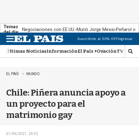
Temas
Negociaciones con EE.UU.
Murió Jorge Messi
Peñarol vs
del día:
Suscribite al 50% OFF
Ingresar
M
e
Últimas Noticias
Información
El País +
Ovación
TV Show
n
M
u
o
s
t
EL PAÍS
MUNDO
r
a
Chile: Piñera anuncia apoyo a
r
b
un proyecto para el
�
s
matrimonio gay
q
u
e
d
01/06/2021, 20:02