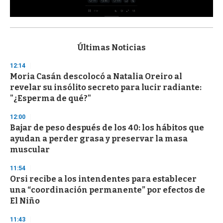
0
s
e
c
Últimas Noticias
o
n
12:14
d
Moria Casán descolocó a Natalia Oreiro al
s
o
revelar su insólito secreto para lucir radiante:
f
"¿Esperma de qué?"
3
3
s
12:00
e
Bajar de peso después de los 40: los hábitos que
c
ayudan a perder grasa y preservar la masa
o
n
muscular
d
s
11:54
Orsi recibe a los intendentes para establecer
una “coordinación permanente” por efectos de
El Niño
11:43