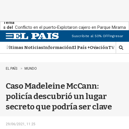
Tema
s del
Conflicto en el puerto
Explotaron cajero en Parque Miramar
día:
Suscribite al 50% OFF
Ingresar
M
e
Últimas Noticias
Información
El País +
Ovación
TV Show
n
M
u
o
s
t
EL PAÍS
MUNDO
r
a
Caso Madeleine McCann:
r
b
policía descubrió un lugar
�
s
secreto que podría ser clave
q
u
e
d
29/06/2021, 11:25