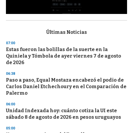
0
s
e
c
Últimas Noticias
o
n
07:00
d
Estas fueron las bolillas de la suerte en la
s
o
Quiniela y Tómbola de ayer viernes 7 de agosto
f
de 2026
3
3
s
06:38
e
Paso a paso, Equal Mostaza encabezó el podio de
c
Carlos Daniel Etchechoury en el Comparación de
o
n
Palermo
d
s
06:00
Unidad Indexada hoy: cuánto cotiza la UI este
sábado 8 de agosto de 2026 en pesos uruguayos
05:00