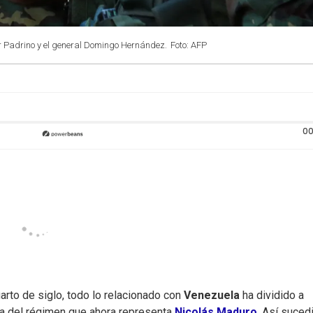
ir Padrino y el general Domingo Hernández.
Foto: AFP
00
arto de siglo, todo lo relacionado con
Venezuela
ha dividido a
tra del régimen que ahora representa
Nicolás Maduro
. Así sucedi