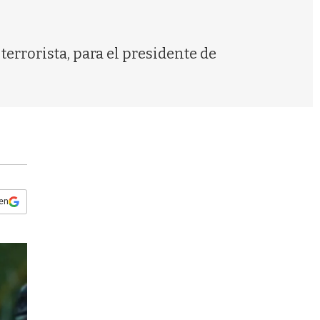
s
q
u
e
errorista, para el presidente de
d
a
 en