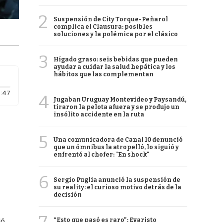
2
Suspensión de City Torque-Peñarol
complica el Clausura: posibles
soluciones y la polémica por el clásico
3
Hígado graso: seis bebidas que pueden
ayudar a cuidar la salud hepática y los
hábitos que las complementan
Duración: 47 segundos
:47
4
Jugaban Uruguay Montevideo y Paysandú,
tiraron la pelota afuera y se produjo un
insólito accidente en la ruta
5
Una comunicadora de Canal 10 denunció
que un ómnibus la atropelló, lo siguió y
enfrentó al chofer: "En shock"
6
Sergio Puglia anunció la suspensión de
su reality: el curioso motivo detrás de la
decisión
“Esto que pasó es raro”: Evaristo
ó,