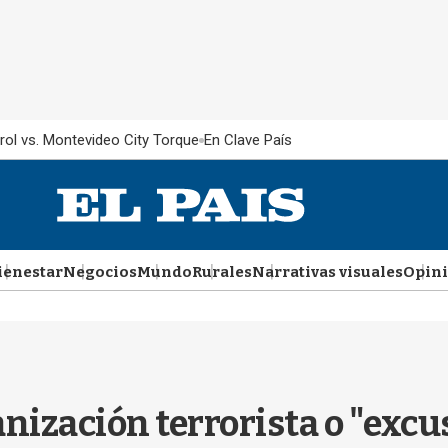
rol vs. Montevideo City Torque
En Clave País
ienestar
Negocios
Mundo
Rurales
Narrativas visuales
Opin
anización terrorista o "excus