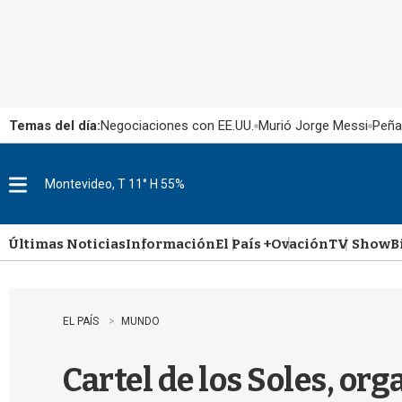
Temas del día:
Negociaciones con EE.UU.
Murió Jorge Messi
Peña
Montevideo, T 11° H 55%
M
e
n
u
Últimas Noticias
Información
El País +
Ovación
TV Show
B
EL PAÍS
MUNDO
Cartel de los Soles, org