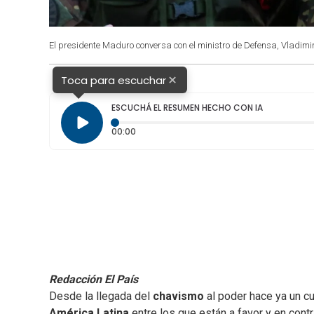
El presidente Maduro conversa con el ministro de Defensa, Vladim
×
Toca para escuchar
ESCUCHÁ EL RESUMEN HECHO CON IA
Tiempo transcurrido: 0 segundos
00:00
Redacción El País
Desde la llegada del
chavismo
al poder hace ya un cu
América Latina
entre los que están a favor y en con