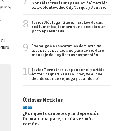
7
González tras la suspensión del partido
pués;
entre Montevideo City Torque y Peñarol
8
e
Javier Nóblega: "Fue un hackeo de una
red lumínica, tomaron una decisión un
poco apresurada"
 el
9
"No salgan a rescatarlos de nuevo, ya
duro
alcanzó con lo del año pasado": el duro
mensaje de Ruglio tras suspensión
10
Javier Feres tras suspender el partido
entre Torque y Peñarol: “Soy yo el que
decide cuando se juega y cuando no”
Últimas Noticias
05:00
¿Por qué la diabetes y la depresión
forman una pareja cada vez más
común?