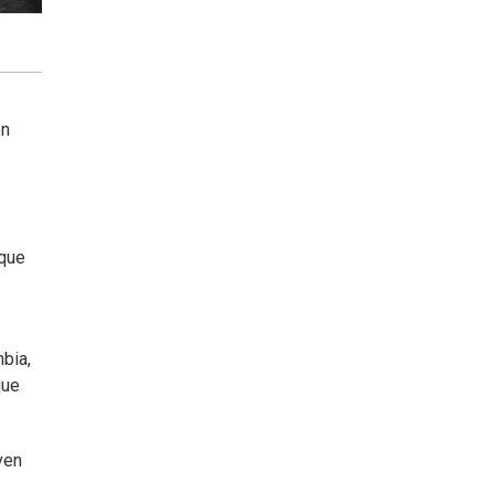
ón
 que
bia,
que
ven