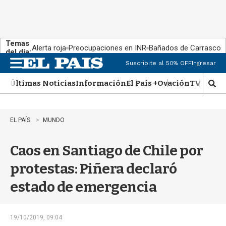
Temas
Alerta roja
Preocupaciones en INR
Bañados de Carrasco
del día:
Suscribite al 50% OFF
Ingresar
M
e
Últimas Noticias
Información
El País +
Ovación
TV Show
n
M
u
o
s
t
EL PAÍS
MUNDO
r
a
Caos en Santiago de Chile por
r
b
protestas: Piñera declaró
�
s
estado de emergencia
q
u
e
d
19/10/2019, 09:04