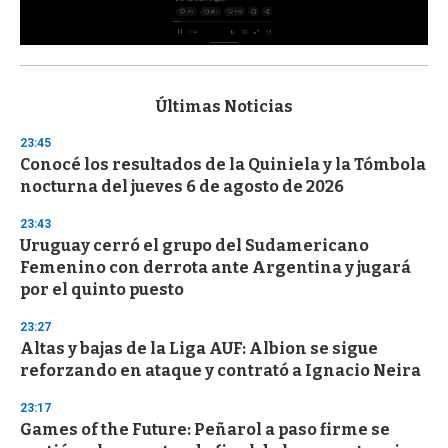
0
s
e
c
Últimas Noticias
o
n
23:45
d
Conocé los resultados de la Quiniela y la Tómbola
s
o
nocturna del jueves 6 de agosto de 2026
f
3
23:43
3
s
Uruguay cerró el grupo del Sudamericano
e
Femenino con derrota ante Argentina y jugará
c
por el quinto puesto
o
n
d
23:27
s
Altas y bajas de la Liga AUF: Albion se sigue
reforzando en ataque y contrató a Ignacio Neira
23:17
Games of the Future: Peñarol a paso firme se