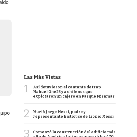
aldo
Las Más Vistas
1
Así detuvieron al cantante de trap
Nahuel One23 y a chilenos que
explotaron un cajero en Parque Miramar
2
Murió Jorge Messi, padre y
quipo
representante histórico de Lionel Messi
3
Comenzó la construcción del edificio más
alto de América Latina: superará los 470