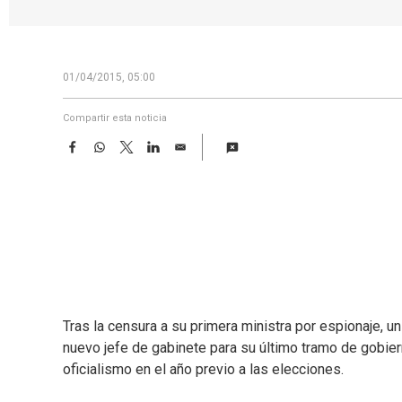
01/04/2015, 05:00
Compartir esta noticia
F
W
T
L
E
a
h
w
i
m
c
a
i
n
a
e
t
t
k
i
b
s
t
e
l
o
A
e
d
o
p
r
I
k
p
n
Tras la censura a su primera ministra por espionaje, 
nuevo jefe de gabinete para su último tramo de gobie
oficialismo en el año previo a las elecciones.