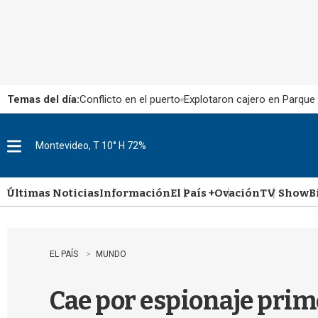
Temas del día:
Conflicto en el puerto
Explotaron cajero en Parque
Montevideo, T 10° H 72%
M
e
n
u
Últimas Noticias
Información
El País +
Ovación
TV Show
B
EL PAÍS
MUNDO
Cae por espionaje prim