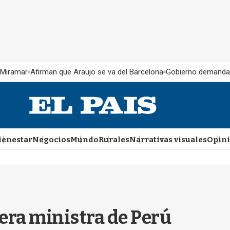
 Miramar
Afirman que Araujo se va del Barcelona
Gobierno demanda
ienestar
Negocios
Mundo
Rurales
Narrativas visuales
Opin
era ministra de Perú