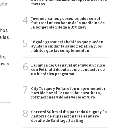
arte
metros
l
4
Jóvenes, sanos y obsesionados con el
futuro: el nuevo boom de la medicina de
la longevidad llega a Uruguay
chos
e las
5
Hígado graso: seis bebidas que pueden
ayudar a cuidar la salud hepática y los
hábitos que las complementan
tro,
6
ivas.
La figura del Carnaval que tuvo un cruce
con Petinatti debuta como conductor de
un histórico programa
7
City Torque y Peñarol en un prometedor
partido por el Torneo Clausura: hora,
formaciones y dónde verlo en vivo
8
Correrá 50 km al día por todo Uruguay: la
historia de superación tras el nuevo
desafío de Santiago Stirling