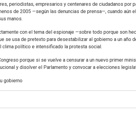
ores, periodistas, empresarios y centenares de ciudadanos por p
al menos de 2005 —según las denuncias de prensa—, cuando aún e
 sus manos.
irectamente con el tema del espionaje —sobre todo porque son he
e se usa de pretexto para desestabilizar al gobierno a un año d
ima político e intensificado la protesta social.
Congreso porque si se vuelve a censurar a un nuevo primer minis
cional y disolver el Parlamento y convocar a elecciones legislat
su gobierno