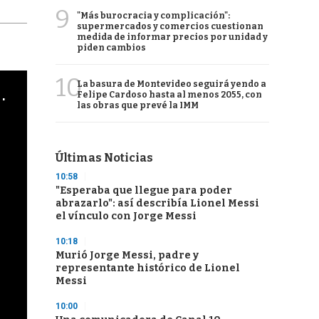
9
"Más burocracia y complicación":
supermercados y comercios cuestionan
medida de informar precios por unidad y
piden cambios
10
La basura de Montevideo seguirá yendo a
cha argentino en "Subrayado"
Felipe Cardoso hasta al menos 2055, con
las obras que prevé la IMM
Últimas Noticias
10:58
"Esperaba que llegue para poder
abrazarlo": así describía Lionel Messi
el vínculo con Jorge Messi
10:18
Murió Jorge Messi, padre y
representante histórico de Lionel
Messi
10:00