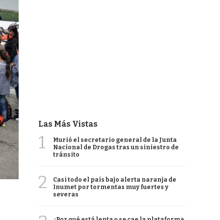
Las Más Vistas
1
Murió el secretario general de la Junta
Nacional de Drogas tras un siniestro de
tránsito
2
Casi todo el país bajo alerta naranja de
Inumet por tormentas muy fuertes y
severas
¿Por qué está lenta o se cae la plataforma