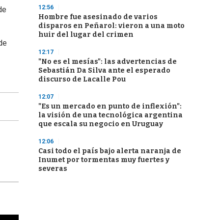
12:56
de
Hombre fue asesinado de varios
disparos en Peñarol: vieron a una moto
huir del lugar del crimen
de
12:17
"No es el mesías": las advertencias de
Sebastián Da Silva ante el esperado
discurso de Lacalle Pou
12:07
"Es un mercado en punto de inflexión":
la visión de una tecnológica argentina
que escala su negocio en Uruguay
12:06
Casi todo el país bajo alerta naranja de
Inumet por tormentas muy fuertes y
severas