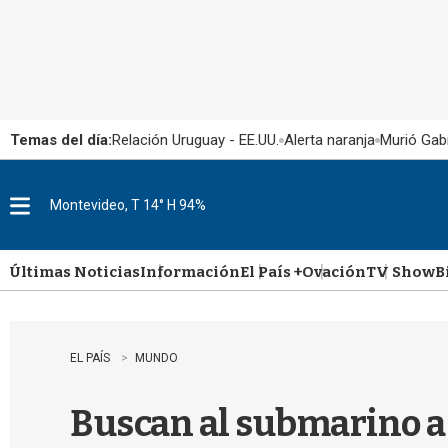
Temas del día:
Relación Uruguay - EE.UU.
Alerta naranja
Murió Gabr
Montevideo, T 14° H 94%
M
e
n
u
Últimas Noticias
Información
El País +
Ovación
TV Show
B
EL PAÍS
MUNDO
Buscan al submarino a