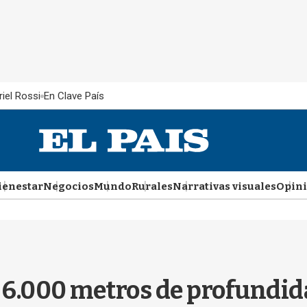
iel Rossi
En Clave País
ienestar
Negocios
Mundo
Rurales
Narrativas visuales
Opin
 6.000 metros de profundi