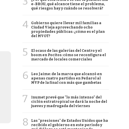
3
e-BROU, qué alcance tiene el problema,
qué riesgos hay y cuándo se resolverá?
4
Gobierno quiere llevar mil familias a
Ciudad Vieja aprovechando ocho
propiedades públicas: ¿cómo es el plan
del MVOT?
5
El ocaso de las galerías del Centro y el
boom en Pocitos: cómo se reconfigura el
mercado de locales comerciales
6
Leo Jaime: de la marca que alcanzó en
apenas cuatro partidos en Peñarol al
MVP de la final con más que gambetas
7
Inumet prevé que "lo más intenso" del
ciclón extratropical se dará la noche del
jueves y madrugada del viernes
8
Las "presiones" de Estados Unidos que ha
recibido el gobierno en este período y