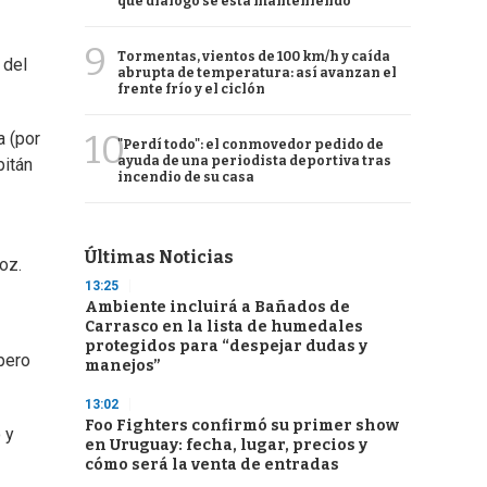
qué diálogo se está manteniendo
9
Tormentas, vientos de 100 km/h y caída
 del
abrupta de temperatura: así avanzan el
frente frío y el ciclón
10
a (por
"Perdí todo": el conmovedor pedido de
ayuda de una periodista deportiva tras
pitán
incendio de su casa
Últimas Noticias
oz.
13:25
Ambiente incluirá a Bañados de
Carrasco en la lista de humedales
protegidos para “despejar dudas y
 pero
manejos”
13:02
Foo Fighters confirmó su primer show
 y
en Uruguay: fecha, lugar, precios y
cómo será la venta de entradas