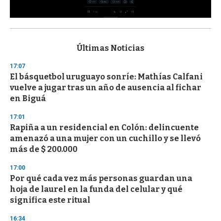
0
s
e
c
Últimas Noticias
o
n
17:07
d
El básquetbol uruguayo sonríe: Mathías Calfani
s
o
vuelve a jugar tras un año de ausencia al fichar
f
en Biguá
3
3
s
17:01
e
Rapiña a un residencial en Colón: delincuente
c
amenazó a una mujer con un cuchillo y se llevó
o
n
más de $ 200.000
d
s
17:00
Por qué cada vez más personas guardan una
hoja de laurel en la funda del celular y qué
significa este ritual
16:34