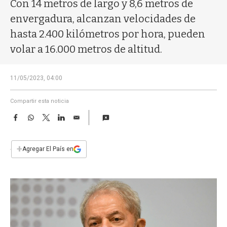
a
Con 14 metros de largo y 8,6 metros de
envergadura, alcanzan velocidades de
hasta 2.400 kilómetros por hora, pueden
volar a 16.000 metros de altitud.
11/05/2023, 04:00
Compartir esta noticia
F
W
T
L
E
a
h
w
i
m
c
a
i
n
a
e
t
t
k
i
+
Agregar El País en
b
s
t
e
l
o
A
e
d
o
p
r
I
k
p
n