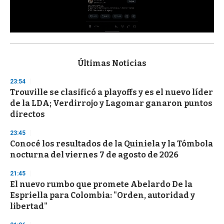
0
s
e
c
Últimas Noticias
o
n
23:54
d
Trouville se clasificó a playoffs y es el nuevo líder
s
o
de la LDA; Verdirrojo y Lagomar ganaron puntos
f
directos
3
3
s
23:45
e
Conocé los resultados de la Quiniela y la Tómbola
c
nocturna del viernes 7 de agosto de 2026
o
n
d
21:45
s
El nuevo rumbo que promete Abelardo De la
Espriella para Colombia: "Orden, autoridad y
libertad"