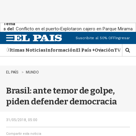
Tema
s del
Conflicto en el puerto
Explotaron cajero en Parque Miramar
día:
Suscribite al 50% OFF
Ingresar
M
e
Últimas Noticias
Información
El País +
Ovación
TV Show
n
M
u
o
s
t
EL PAÍS
MUNDO
r
a
Brasil: ante temor de golpe,
r
b
piden defender democracia
�
s
q
u
31/05/2018, 05:00
e
d
Compartir esta noticia