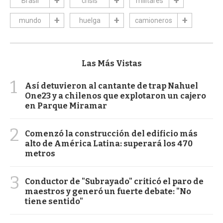
Brasil
crisis
militares
mundo
huelga
camioneros
Las Más Vistas
1
Así detuvieron al cantante de trap Nahuel
One23 y a chilenos que explotaron un cajero
en Parque Miramar
2
Comenzó la construcción del edificio más
alto de América Latina: superará los 470
metros
3
Conductor de "Subrayado" criticó el paro de
maestros y generó un fuerte debate: "No
tiene sentido"