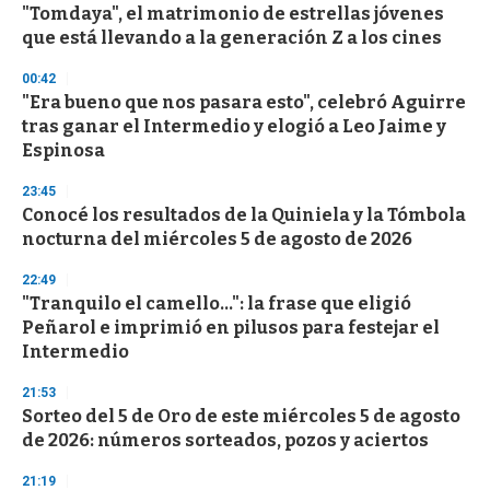
e
"Tomdaya", el matrimonio de estrellas jóvenes
c
que está llevando a la generación Z a los cines
o
n
d
00:42
s
"Era bueno que nos pasara esto", celebró Aguirre
tras ganar el Intermedio y elogió a Leo Jaime y
Espinosa
23:45
Conocé los resultados de la Quiniela y la Tómbola
nocturna del miércoles 5 de agosto de 2026
22:49
"Tranquilo el camello...": la frase que eligió
Peñarol e imprimió en pilusos para festejar el
Intermedio
21:53
Sorteo del 5 de Oro de este miércoles 5 de agosto
de 2026: números sorteados, pozos y aciertos
21:19