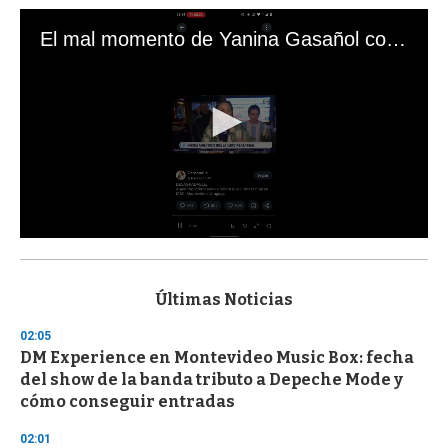
El mal momento de Yanina Gasañol con un hincha argentino en "Subrayado"
0
s
e
c
Últimas Noticias
o
n
02:05
d
DM Experience en Montevideo Music Box: fecha
s
o
del show de la banda tributo a Depeche Mode y
f
cómo conseguir entradas
3
3
s
02:01