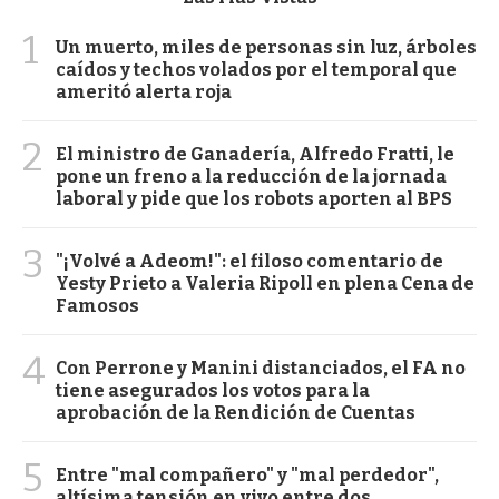
1
Un muerto, miles de personas sin luz, árboles
caídos y techos volados por el temporal que
ameritó alerta roja
2
El ministro de Ganadería, Alfredo Fratti, le
pone un freno a la reducción de la jornada
laboral y pide que los robots aporten al BPS
3
"¡Volvé a Adeom!": el filoso comentario de
Yesty Prieto a Valeria Ripoll en plena Cena de
Famosos
4
Con Perrone y Manini distanciados, el FA no
tiene asegurados los votos para la
aprobación de la Rendición de Cuentas
5
Entre "mal compañero" y "mal perdedor",
altísima tensión en vivo entre dos