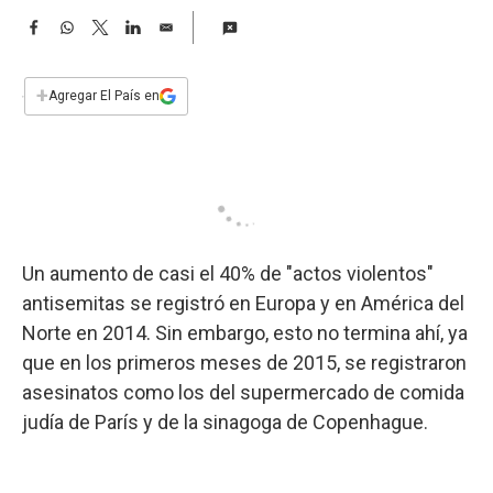
a
F
W
T
L
E
a
h
w
i
m
c
a
i
n
a
e
t
t
k
i
+
Agregar El País en
b
s
t
e
l
o
A
e
d
o
p
r
I
k
p
n
Un aumento de casi el 40% de "actos violentos"
antisemitas se registró en Europa y en América del
Norte en 2014. Sin embargo, esto no termina ahí, ya
que en los primeros meses de 2015, se registraron
asesinatos como los del supermercado de comida
judía de París y de la sinagoga de Copenhague.