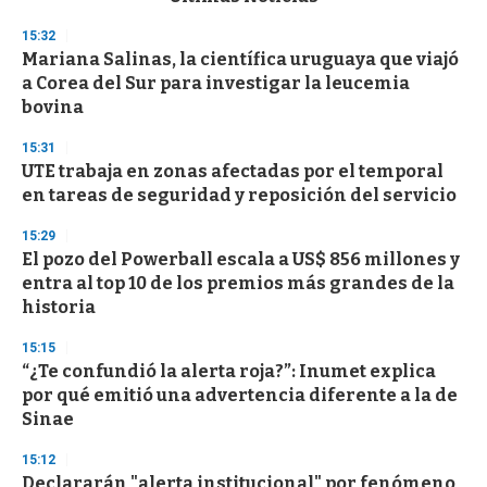
o
n
15:32
d
Mariana Salinas, la científica uruguaya que viajó
s
o
a Corea del Sur para investigar la leucemia
f
bovina
3
3
s
15:31
e
UTE trabaja en zonas afectadas por el temporal
c
en tareas de seguridad y reposición del servicio
o
n
d
15:29
s
El pozo del Powerball escala a US$ 856 millones y
entra al top 10 de los premios más grandes de la
historia
15:15
“¿Te confundió la alerta roja?”: Inumet explica
por qué emitió una advertencia diferente a la de
Sinae
15:12
Declararán "alerta institucional" por fenómeno