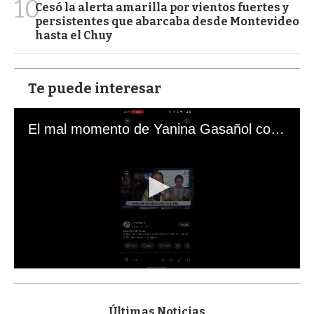
10
Cesó la alerta amarilla por vientos fuertes y
persistentes que abarcaba desde Montevideo
hasta el Chuy
Te puede interesar
El mal momento de Yanina Gasañol con un hincha argentino en "Subrayado"
0
s
e
c
Últimas Noticias