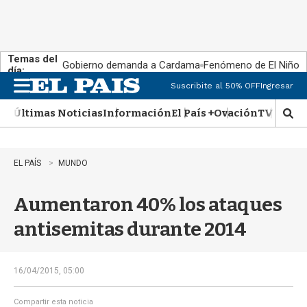
Temas del
Gobierno demanda a Cardama
Fenómeno de El Niño
día:
Suscribite al 50% OFF
Ingresar
M
e
Últimas Noticias
Información
El País +
Ovación
TV Show
n
M
u
o
s
t
EL PAÍS
MUNDO
r
a
Aumentaron 40% los ataques
r
b
antisemitas durante 2014
�
s
q
u
16/04/2015, 05:00
e
d
Compartir esta noticia