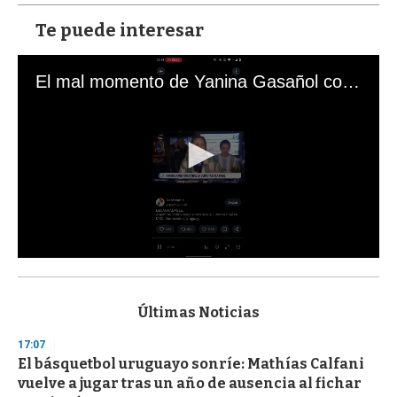
Te puede interesar
El mal momento de Yanina Gasañol con un hincha argentino en "Subrayado"
0
s
e
c
Últimas Noticias
o
n
17:07
d
El básquetbol uruguayo sonríe: Mathías Calfani
s
o
vuelve a jugar tras un año de ausencia al fichar
f