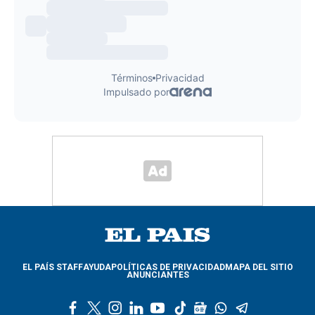
EL PAÍS STAFF
AYUDA
POLÍTICAS DE PRIVACIDAD
MAPA DEL SITIO
ANUNCIANTES
f
t
i
l
y
t
g
w
t