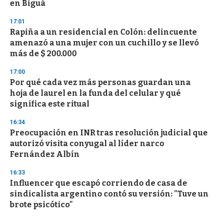
en Biguá
3
3
s
17:01
e
Rapiña a un residencial en Colón: delincuente
c
amenazó a una mujer con un cuchillo y se llevó
o
n
más de $ 200.000
d
s
17:00
Por qué cada vez más personas guardan una
hoja de laurel en la funda del celular y qué
significa este ritual
16:34
Preocupación en INR tras resolución judicial que
autorizó visita conyugal al líder narco
Fernández Albín
16:33
Influencer que escapó corriendo de casa de
sindicalista argentino contó su versión: "Tuve un
brote psicótico"