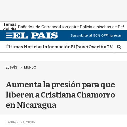
Temas
Bañados de Carrasco
Líos entre Policía e hinchas de Peña
del día:
Suscribite al 50% OFF
Ingresar
M
e
Últimas Noticias
Información
El País +
Ovación
TV Show
n
M
u
o
s
t
EL PAÍS
MUNDO
r
a
Aumenta la presión para que
r
b
liberen a Cristiana Chamorro
�
s
en Nicaragua
q
u
e
d
04/06/2021, 20:06