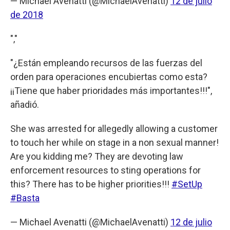
— Michael Avenatti (@MichaelAvenatti)
12 de julio
de 2018
","
"¿Están empleando recursos de las fuerzas del
orden para operaciones encubiertas como esta?
¡¡Tiene que haber prioridades más importantes!!!",
añadió.
She was arrested for allegedly allowing a customer
to touch her while on stage in a non sexual manner!
Are you kidding me? They are devoting law
enforcement resources to sting operations for
this? There has to be higher priorities!!!
#SetUp
#Basta
— Michael Avenatti (@MichaelAvenatti)
12 de julio