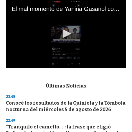
El mal momento de Yanina Gasañol con un hincha argentino en "Subrayado"
0
s
e
c
Últimas Noticias
o
n
23:45
d
Conocé los resultados de la Quiniela y la Tómbola
s
o
nocturna del miércoles 5 de agosto de 2026
f
3
22:49
3
s
"Tranquilo el camello...": la frase que eligió
e