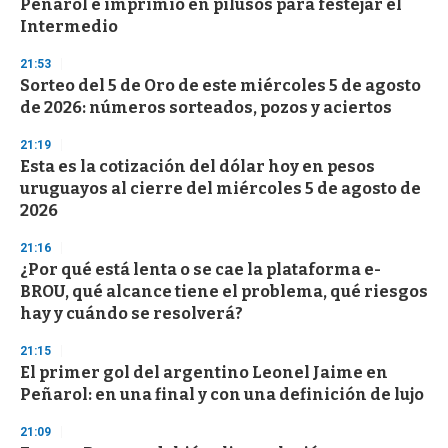
Peñarol e imprimió en pilusos para festejar el
c
Intermedio
o
n
d
21:53
s
Sorteo del 5 de Oro de este miércoles 5 de agosto
de 2026: números sorteados, pozos y aciertos
21:19
Esta es la cotización del dólar hoy en pesos
uruguayos al cierre del miércoles 5 de agosto de
2026
21:16
¿Por qué está lenta o se cae la plataforma e-
BROU, qué alcance tiene el problema, qué riesgos
hay y cuándo se resolverá?
21:15
El primer gol del argentino Leonel Jaime en
Peñarol: en una final y con una definición de lujo
21:09