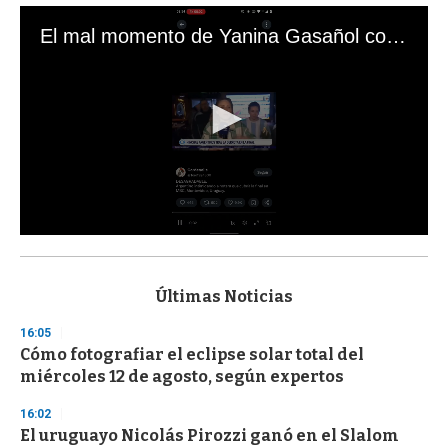
El mal momento de Yanina Gasañol con un hincha argentino en "Subrayado"
0
s
e
c
Últimas Noticias
o
n
16:05
d
Cómo fotografiar el eclipse solar total del
s
o
miércoles 12 de agosto, según expertos
f
3
16:02
3
s
El uruguayo Nicolás Pirozzi ganó en el Slalom