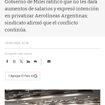
a
Gobierno de Milei ratificó que no les dará
aumentos de salarios y expresó intención
en privatizar Aerolíneas Argentinas;
sindicato afirmó que el conflicto
continúa.
15/09/2024, 02:30
Compartir esta noticia
F
W
T
L
E
a
h
w
i
m
c
a
i
n
a
e
t
t
k
i
+
Agregar El País en
b
s
t
e
l
o
A
e
d
o
p
r
I
k
p
n