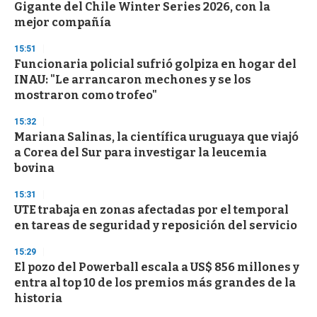
e
Gigante del Chile Winter Series 2026, con la
c
mejor compañía
o
n
d
15:51
s
Funcionaria policial sufrió golpiza en hogar del
INAU: "Le arrancaron mechones y se los
mostraron como trofeo"
15:32
Mariana Salinas, la científica uruguaya que viajó
a Corea del Sur para investigar la leucemia
bovina
15:31
UTE trabaja en zonas afectadas por el temporal
en tareas de seguridad y reposición del servicio
15:29
El pozo del Powerball escala a US$ 856 millones y
entra al top 10 de los premios más grandes de la
historia