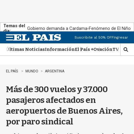
Temas del
Gobierno demanda a Cardama
Fenómeno de El Niño
día:
Suscribite al 50% OFF
Ingresar
M
e
Últimas Noticias
Información
El País +
Ovación
TV Show
n
M
u
o
s
t
EL PAÍS
MUNDO
ARGENTINA
r
a
Más de 300 vuelos y 37.000
r
b
pasajeros afectados en
�
s
aeropuertos de Buenos Aires,
q
u
por paro sindical
e
d