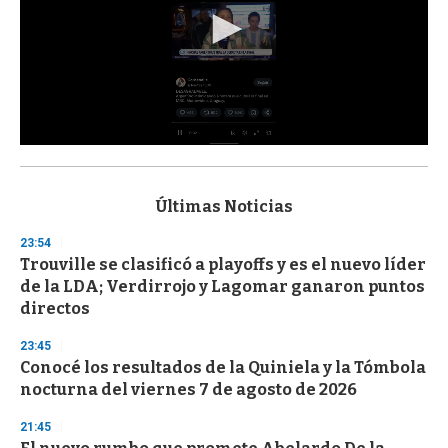
0
s
e
c
Últimas Noticias
o
n
23:54
d
Trouville se clasificó a playoffs y es el nuevo líder
s
o
de la LDA; Verdirrojo y Lagomar ganaron puntos
f
directos
3
3
s
23:45
e
Conocé los resultados de la Quiniela y la Tómbola
c
nocturna del viernes 7 de agosto de 2026
o
n
d
21:45
s