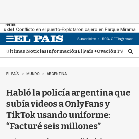
Tema
s del
Conflicto en el puerto
Explotaron cajero en Parque Miramar
día:
Suscribite al 50% OFF
Ingresar
M
e
Últimas Noticias
Información
El País +
Ovación
TV Show
n
M
u
o
s
t
EL PAÍS
MUNDO
ARGENTINA
r
a
Habló la policía argentina que
r
b
subía videos a OnlyFans y
�
s
TikTok usando uniforme:
q
u
“Facturé seis millones”
e
d