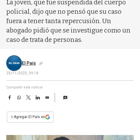
a
La joven, que fue suspendida del cuerpo
policial, dijo que no pensó que su caso
fuera a tener tanta repercusión. Un
abogado pidió que se investigue como un
caso de trata de personas.
El País
25/11/2025, 09:18
Compartir esta noticia
F
W
T
L
E
a
h
w
i
m
c
a
i
n
a
e
t
t
k
i
+
Agregar El País en
b
s
t
e
l
o
A
e
d
o
p
r
I
k
p
n