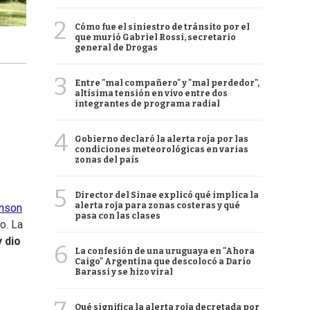
2
Cómo fue el siniestro de tránsito por el
que murió Gabriel Rossi, secretario
general de Drogas
3
Entre "mal compañero" y "mal perdedor",
altísima tensión en vivo entre dos
integrantes de programa radial
4
Gobierno declaró la alerta roja por las
condiciones meteorológicas en varias
zonas del país
5
Director del Sinae explicó qué implica la
alerta roja para zonas costeras y qué
enson
pasa con las clases
o. La
 dio
6
La confesión de una uruguaya en "Ahora
Caigo" Argentina que descolocó a Darío
Barassi y se hizo viral
Qué significa la alerta roja decretada por