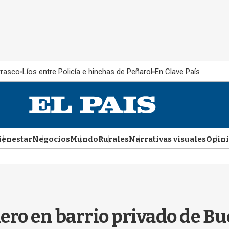
rrasco
Líos entre Policía e hinchas de Peñarol
En Clave País
ienestar
Negocios
Mundo
Rurales
Narrativas visuales
Opin
ero en barrio privado de Bue