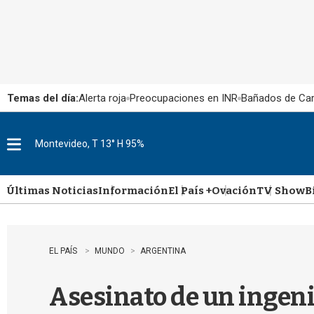
Temas del día:
Alerta roja
Preocupaciones en INR
Bañados de Ca
Montevideo, T 13° H 95%
M
e
n
u
Últimas Noticias
Información
El País +
Ovación
TV Show
B
EL PAÍS
MUNDO
ARGENTINA
Asesinato de un ingeni