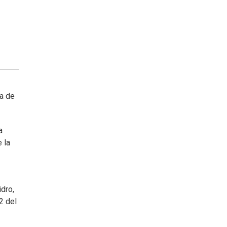
ra de
a
 la
idro,
2 del