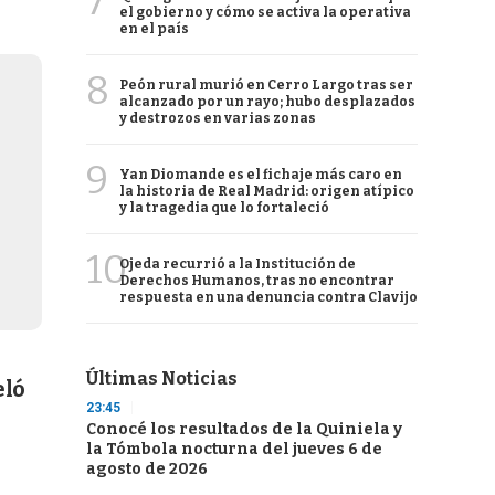
7
el gobierno y cómo se activa la operativa
en el país
8
Peón rural murió en Cerro Largo tras ser
alcanzado por un rayo; hubo desplazados
y destrozos en varias zonas
9
Yan Diomande es el fichaje más caro en
la historia de Real Madrid: origen atípico
y la tragedia que lo fortaleció
10
Ojeda recurrió a la Institución de
Derechos Humanos, tras no encontrar
respuesta en una denuncia contra Clavijo
Últimas Noticias
eló
23:45
Conocé los resultados de la Quiniela y
la Tómbola nocturna del jueves 6 de
agosto de 2026