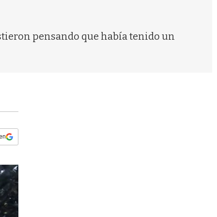
s
q
u
e
stieron pensando que había tenido un
d
a
 en