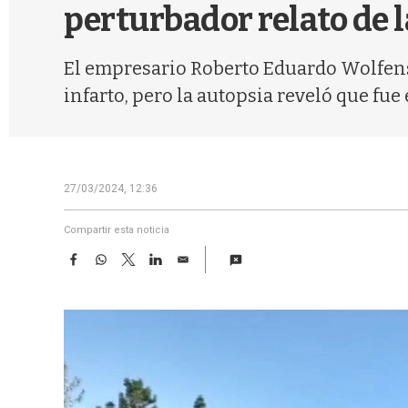
perturbador relato de
El empresario Roberto Eduardo Wolfens
infarto, pero la autopsia reveló que fue
27/03/2024, 12:36
Compartir esta noticia
F
W
T
L
E
a
h
w
i
m
c
a
i
n
a
e
t
t
k
i
b
s
t
e
l
o
A
e
d
o
p
r
I
k
p
n