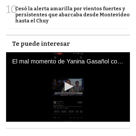
10
Cesó la alerta amarilla por vientos fuertes y
persistentes que abarcaba desde Montevideo
hasta el Chuy
Te puede interesar
El mal momento de Yanina Gasañol con un hincha argentino en "Subrayado"
0
s
e