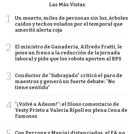
Las Más Vistas
1
Un muerto, miles de personas sin luz, árboles
caídos y techos volados por el temporal que
ameritó alerta roja
2
El ministro de Ganadería, Alfredo Fratti, le
pone un freno a la reducción de la jornada
laboral y pide que los robots aporten al BPS
3
Conductor de "Subrayado" criticó el paro de
maestros y generó un fuerte debate: "No
tiene sentido"
4
"¡Volvé a Adeom!": el filoso comentario de
Yesty Prieto a Valeria Ripoll en plena Cena de
Famosos
5
Con Perrone y Manini distanciados, el FA no