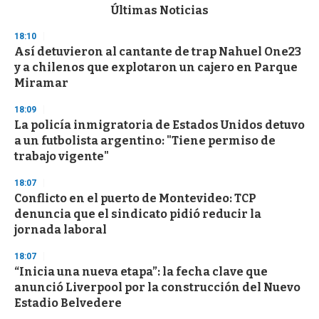
c
Últimas Noticias
o
n
18:10
d
Así detuvieron al cantante de trap Nahuel One23
s
o
y a chilenos que explotaron un cajero en Parque
f
Miramar
3
3
s
18:09
e
La policía inmigratoria de Estados Unidos detuvo
c
a un futbolista argentino: "Tiene permiso de
o
n
trabajo vigente"
d
s
18:07
Conflicto en el puerto de Montevideo: TCP
denuncia que el sindicato pidió reducir la
jornada laboral
18:07
“Inicia una nueva etapa”: la fecha clave que
anunció Liverpool por la construcción del Nuevo
Estadio Belvedere