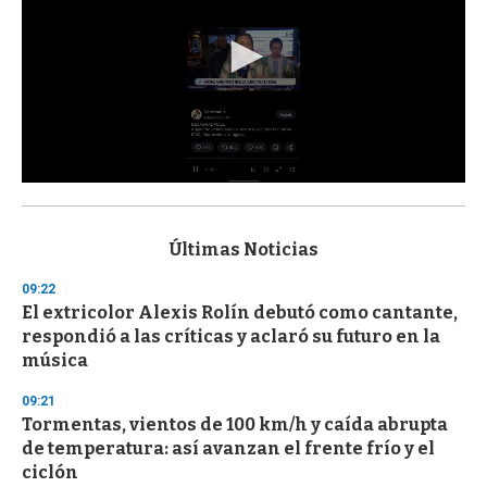
0
s
e
c
Últimas Noticias
o
n
09:22
d
El extricolor Alexis Rolín debutó como cantante,
s
o
respondió a las críticas y aclaró su futuro en la
f
música
3
3
s
09:21
e
Tormentas, vientos de 100 km/h y caída abrupta
c
de temperatura: así avanzan el frente frío y el
o
n
ciclón
d