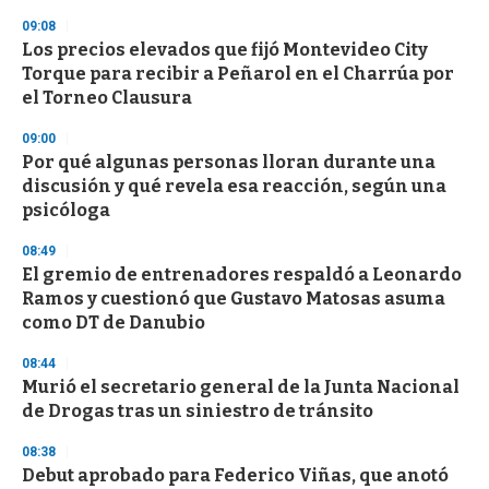
s
09:08
Los precios elevados que fijó Montevideo City
Torque para recibir a Peñarol en el Charrúa por
el Torneo Clausura
09:00
Por qué algunas personas lloran durante una
discusión y qué revela esa reacción, según una
psicóloga
08:49
El gremio de entrenadores respaldó a Leonardo
Ramos y cuestionó que Gustavo Matosas asuma
como DT de Danubio
08:44
Murió el secretario general de la Junta Nacional
de Drogas tras un siniestro de tránsito
08:38
Debut aprobado para Federico Viñas, que anotó