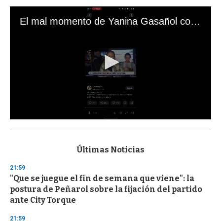
El mal momento de Yanina Gasañol con un hincha argentino en "Subrayado"
0
s
e
c
Últimas Noticias
o
n
21:59
d
"Que se juegue el fin de semana que viene": la
s
o
postura de Peñarol sobre la fijación del partido
f
ante City Torque
3
3
s
21:59