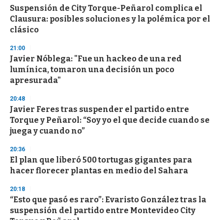
e
Suspensión de City Torque-Peñarol complica el
c
Clausura: posibles soluciones y la polémica por el
o
n
clásico
d
s
21:00
Javier Nóblega: "Fue un hackeo de una red
lumínica, tomaron una decisión un poco
apresurada"
20:48
Javier Feres tras suspender el partido entre
Torque y Peñarol: “Soy yo el que decide cuando se
juega y cuando no”
20:36
El plan que liberó 500 tortugas gigantes para
hacer florecer plantas en medio del Sahara
20:18
“Esto que pasó es raro”: Evaristo González tras la
suspensión del partido entre Montevideo City