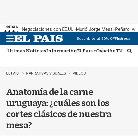
Temas
Negociaciones con EE.UU.
Murió Jorge Messi
Peñarol vs
del día:
Suscribite al 50% OFF
Ingresar
M
e
Últimas Noticias
Información
El País +
Ovación
TV Show
n
M
u
o
s
t
EL PAÍS
NARRATIVAS VISUALES
VIDEOS
r
a
Anatomía de la carne
r
b
uruguaya: ¿cuáles son los
�
s
cortes clásicos de nuestra
q
u
mesa?
e
d