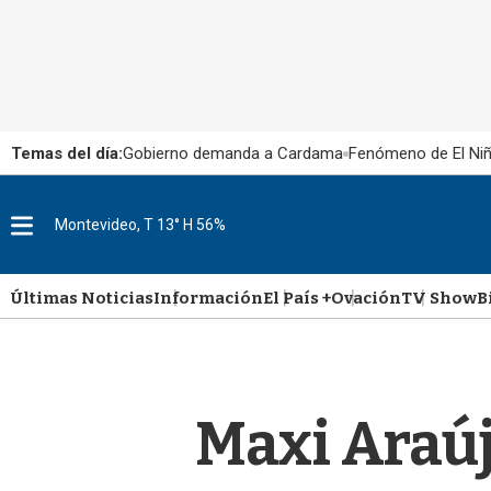
Temas del día:
Gobierno demanda a Cardama
Fenómeno de El Ni
M
Montevideo, T 13° H 56%
e
n
u
Últimas Noticias
Información
El País +
Ovación
TV Show
B
Maxi Araúj