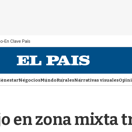
ño
En Clave País
ienestar
Negocios
Mundo
Rurales
Narrativas visuales
Opin
o en zona mixta tra