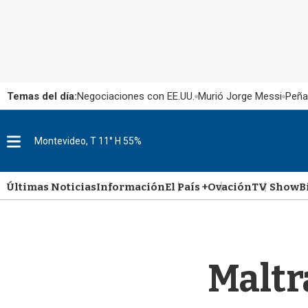
Temas del día:
Negociaciones con EE.UU.
Murió Jorge Messi
Peña
M
Montevideo, T 11° H 55%
e
n
u
Últimas Noticias
Información
El País +
Ovación
TV Show
B
Maltr