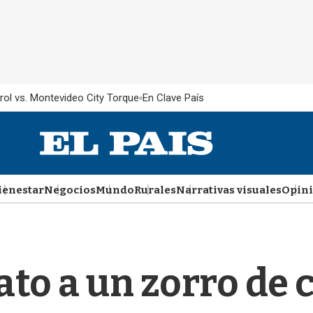
rol vs. Montevideo City Torque
En Clave País
ienestar
Negocios
Mundo
Rurales
Narrativas visuales
Opin
ato a un zorro de