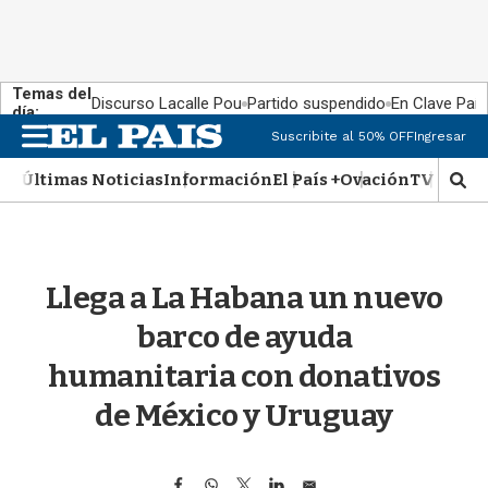
Temas del
Discurso Lacalle Pou
Partido suspendido
En Clave País
día:
M
Suscribite al 50% OFF
Ingresar
e
n
Últimas Noticias
Información
El País +
Ovación
TV Show
M
u
o
s
t
r
Llega a La Habana un nuevo
a
r
barco de ayuda
b
�
humanitaria con donativos
s
q
de México y Uruguay
u
e
d
F
W
T
L
E