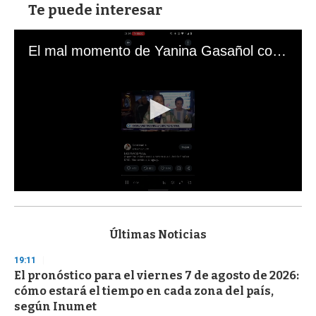
Te puede interesar
El mal momento de Yanina Gasañol con un hincha argentino en "Subrayado"
0
s
e
c
Últimas Noticias
o
n
19:11
d
El pronóstico para el viernes 7 de agosto de 2026:
s
o
cómo estará el tiempo en cada zona del país,
f
según Inumet
3