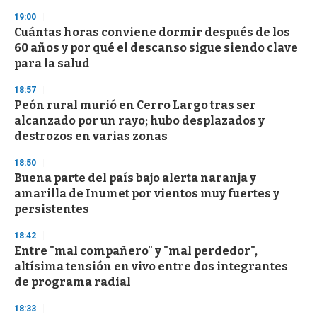
3
s
19:00
e
Cuántas horas conviene dormir después de los
c
60 años y por qué el descanso sigue siendo clave
o
n
para la salud
d
s
18:57
Peón rural murió en Cerro Largo tras ser
alcanzado por un rayo; hubo desplazados y
destrozos en varias zonas
18:50
Buena parte del país bajo alerta naranja y
amarilla de Inumet por vientos muy fuertes y
persistentes
18:42
Entre "mal compañero" y "mal perdedor",
altísima tensión en vivo entre dos integrantes
de programa radial
18:33