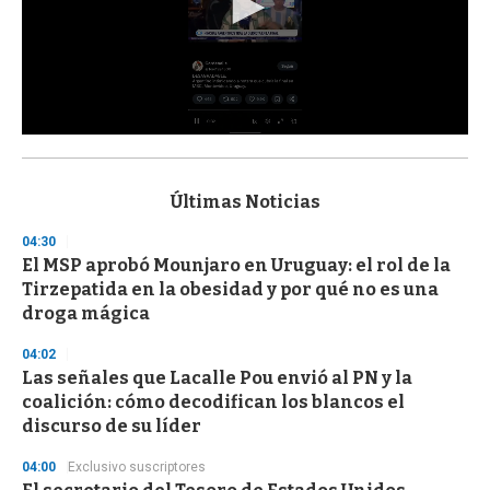
0
s
e
c
Últimas Noticias
o
n
04:30
d
El MSP aprobó Mounjaro en Uruguay: el rol de la
s
o
Tirzepatida en la obesidad y por qué no es una
f
droga mágica
3
3
s
04:02
e
Las señales que Lacalle Pou envió al PN y la
c
coalición: cómo decodifican los blancos el
o
n
discurso de su líder
d
s
04:00
Exclusivo suscriptores