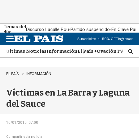
Temas del
Discurso Lacalle Pou
Partido suspendido
En Clave País
día:
Suscribite al 50% OFF
Ingresar
M
e
Últimas Noticias
Información
El País +
Ovación
TV Show
n
M
u
o
s
t
EL PAÍS
INFORMACIÓN
r
a
Víctimas en La Barra y Laguna
r
b
del Sauce
�
s
q
u
10/01/2015, 07:00
e
d
Compartir esta noticia