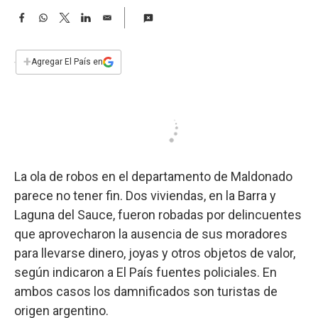
a
F
W
T
L
E
a
h
w
i
m
c
a
i
n
a
e
t
t
k
i
+
Agregar El País en
b
s
t
e
l
o
A
e
d
o
p
r
I
k
p
n
La ola de robos en el departamento de Maldonado
parece no tener fin. Dos viviendas, en la Barra y
Laguna del Sauce, fueron robadas por delincuentes
que aprovecharon la ausencia de sus moradores
para llevarse dinero, joyas y otros objetos de valor,
según indicaron a El País fuentes policiales. En
ambos casos los damnificados son turistas de
origen argentino.