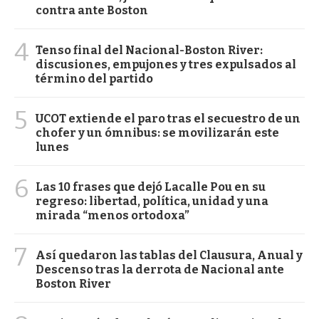
contra ante Boston
4
Tenso final del Nacional-Boston River:
discusiones, empujones y tres expulsados al
término del partido
5
UCOT extiende el paro tras el secuestro de un
chofer y un ómnibus: se movilizarán este
lunes
6
Las 10 frases que dejó Lacalle Pou en su
regreso: libertad, política, unidad y una
mirada “menos ortodoxa”
7
Así quedaron las tablas del Clausura, Anual y
Descenso tras la derrota de Nacional ante
Boston River