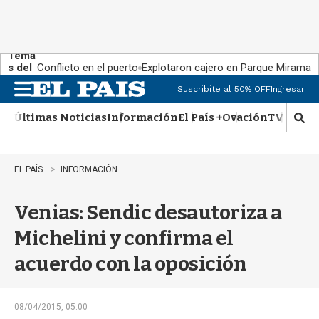
Tema
s del
Conflicto en el puerto
Explotaron cajero en Parque Miramar
día:
Suscribite al 50% OFF
Ingresar
M
e
Últimas Noticias
Información
El País +
Ovación
TV Show
n
M
u
o
s
t
EL PAÍS
INFORMACIÓN
r
a
Venias: Sendic desautoriza a
r
b
Michelini y confirma el
�
s
acuerdo con la oposición
q
u
e
d
08/04/2015, 05:00