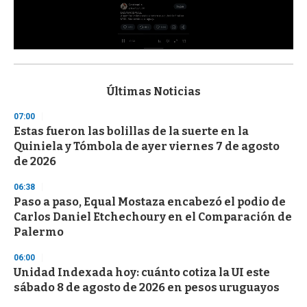
0
s
e
c
Últimas Noticias
o
n
07:00
d
Estas fueron las bolillas de la suerte en la
s
o
Quiniela y Tómbola de ayer viernes 7 de agosto
f
de 2026
3
3
s
06:38
e
Paso a paso, Equal Mostaza encabezó el podio de
c
Carlos Daniel Etchechoury en el Comparación de
o
n
Palermo
d
s
06:00
Unidad Indexada hoy: cuánto cotiza la UI este
sábado 8 de agosto de 2026 en pesos uruguayos