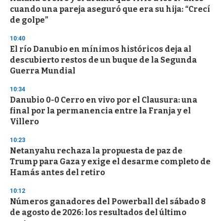
c
cuando una pareja aseguró que era su hija: “Crecí
o
n
de golpe”
d
s
10:40
El río Danubio en mínimos históricos deja al
descubierto restos de un buque de la Segunda
Guerra Mundial
10:34
Danubio 0-0 Cerro en vivo por el Clausura: una
final por la permanencia entre la Franja y el
Villero
10:23
Netanyahu rechaza la propuesta de paz de
Trump para Gaza y exige el desarme completo de
Hamás antes del retiro
10:12
Números ganadores del Powerball del sábado 8
de agosto de 2026: los resultados del último