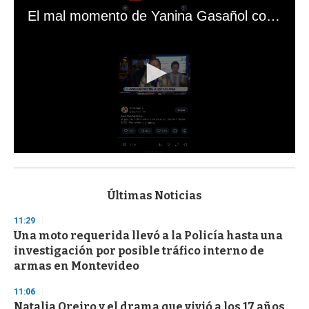
El mal momento de Yanina Gasañol con un hincha argentino en "Subrayado"
0
s
e
c
Últimas Noticias
o
n
11:29
d
Una moto requerida llevó a la Policía hasta una
s
o
investigación por posible tráfico interno de
f
armas en Montevideo
3
3
s
11:06
e
Natalia Oreiro y el drama que vivió a los 17 años