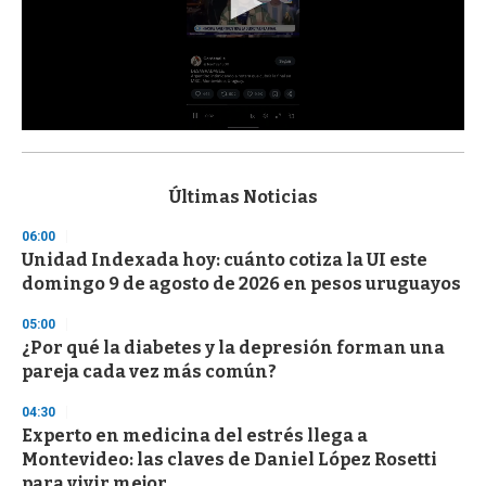
0
s
e
c
Últimas Noticias
o
n
06:00
d
Unidad Indexada hoy: cuánto cotiza la UI este
s
o
domingo 9 de agosto de 2026 en pesos uruguayos
f
3
05:00
3
s
¿Por qué la diabetes y la depresión forman una
e
pareja cada vez más común?
c
o
04:30
n
d
Experto en medicina del estrés llega a
s
Montevideo: las claves de Daniel López Rosetti
para vivir mejor