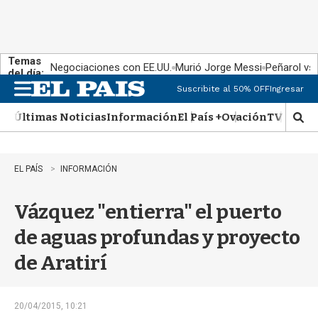
Temas
Negociaciones con EE.UU.
Murió Jorge Messi
Peñarol vs
del día:
Suscribite al 50% OFF
Ingresar
M
e
Últimas Noticias
Información
El País +
Ovación
TV Show
n
M
u
o
s
t
EL PAÍS
INFORMACIÓN
r
a
Vázquez "entierra" el puerto
r
b
de aguas profundas y proyecto
�
s
de Aratirí
q
u
e
d
20/04/2015, 10:21