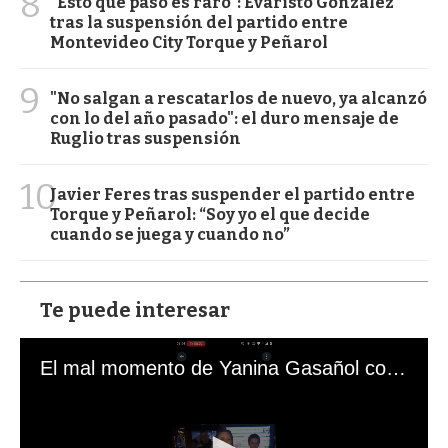
8
“Esto que pasó es raro”: Evaristo González
tras la suspensión del partido entre
Montevideo City Torque y Peñarol
9
"No salgan a rescatarlos de nuevo, ya alcanzó
con lo del año pasado": el duro mensaje de
Ruglio tras suspensión
10
Javier Feres tras suspender el partido entre
Torque y Peñarol: “Soy yo el que decide
cuando se juega y cuando no”
Te puede interesar
El mal momento de Yanina Gasañol con un hincha argentino en "Subrayado"