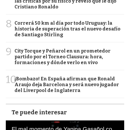
las críticas por su físico y reveló qué le dijo
Cristiano Ronaldo
8
Correrá 50 km al día por todo Uruguay: la
historia de superación tras el nuevo desafío
de Santiago Stirling
9
City Torque y Peñarol en un prometedor
partido por el Torneo Clausura: hora,
formaciones y dónde verlo en vivo
10
¡Bombazo! En España afirman que Ronald
Araujo deja Barcelona y será nuevo jugador
del Liverpool de Inglaterra
Te puede interesar
El mal momento de Yanina Gasañol con un hincha argentino en "Subrayado"