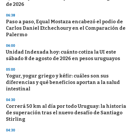
n
de 2026
d
s
06:38
Paso a paso, Equal Mostaza encabezó el podio de
Carlos Daniel Etchechoury en el Comparación de
Palermo
06:00
Unidad Indexada hoy: cuánto cotiza la UI este
sábado 8 de agosto de 2026 en pesos uruguayos
05:00
Yogur, yogur griego y kéfir: cuáles son sus
diferencias y qué beneficios aportan a la salud
intestinal
04:30
Correrá 50 km al día por todo Uruguay: la historia
de superación tras el nuevo desafío de Santiago
Stirling
04:30