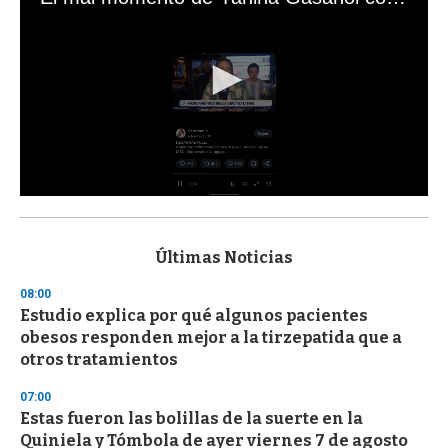
0
s
e
c
Últimas Noticias
o
n
08:00
d
Estudio explica por qué algunos pacientes
s
o
obesos responden mejor a la tirzepatida que a
f
otros tratamientos
3
3
s
07:00
e
Estas fueron las bolillas de la suerte en la
c
Quiniela y Tómbola de ayer viernes 7 de agosto
o