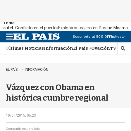
Tema
s del
Conflicto en el puerto
Explotaron cajero en Parque Miramar
día:
Suscribite al 50% OFF
Ingresar
M
e
Últimas Noticias
Información
El País +
Ovación
TV Show
n
M
u
o
s
t
EL PAÍS
INFORMACIÓN
r
a
Vázquez con Obama en
r
b
histórica cumbre regional
�
s
q
u
10/04/2015, 05:23
e
d
Compartir esta noticia