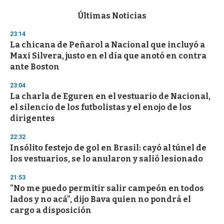
e
c
Últimas Noticias
o
n
23:14
d
La chicana de Peñarol a Nacional que incluyó a
s
o
Maxi Silvera, justo en el día que anotó en contra
f
ante Boston
3
3
s
23:04
e
La charla de Eguren en el vestuario de Nacional,
c
el silencio de los futbolistas y el enojo de los
o
n
dirigentes
d
s
22:32
Insólito festejo de gol en Brasil: cayó al túnel de
los vestuarios, se lo anularon y salió lesionado
21:53
"No me puedo permitir salir campeón en todos
lados y no acá", dijo Bava quien no pondrá el
cargo a disposición