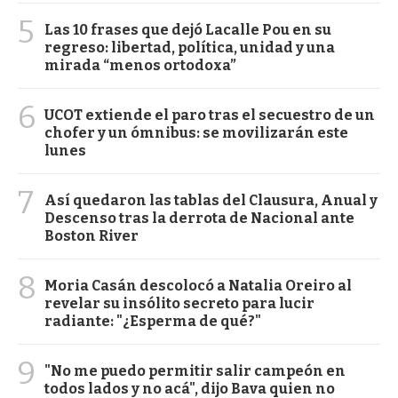
5
Las 10 frases que dejó Lacalle Pou en su
regreso: libertad, política, unidad y una
mirada “menos ortodoxa”
6
UCOT extiende el paro tras el secuestro de un
chofer y un ómnibus: se movilizarán este
lunes
7
Así quedaron las tablas del Clausura, Anual y
Descenso tras la derrota de Nacional ante
Boston River
8
Moria Casán descolocó a Natalia Oreiro al
revelar su insólito secreto para lucir
radiante: "¿Esperma de qué?"
9
"No me puedo permitir salir campeón en
todos lados y no acá", dijo Bava quien no