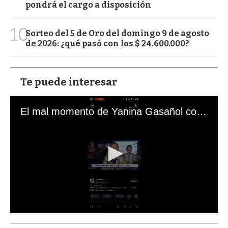
pondrá el cargo a disposición
10
Sorteo del 5 de Oro del domingo 9 de agosto
de 2026: ¿qué pasó con los $ 24.600.000?
Te puede interesar
El mal momento de Yanina Gasañol con un hincha argentino en "Subrayado"
0
s