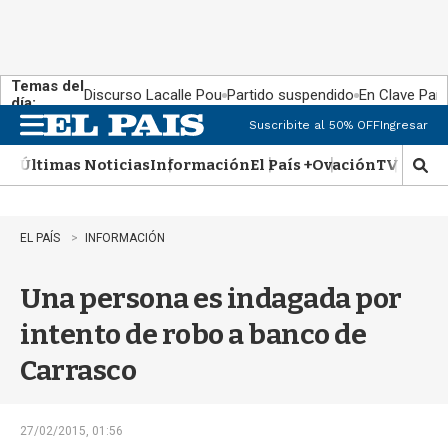
Temas del
Discurso Lacalle Pou
Partido suspendido
En Clave País
día:
Suscribite al 50% OFF
Ingresar
M
e
Últimas Noticias
Información
El País +
Ovación
TV Show
n
M
u
o
s
t
EL PAÍS
INFORMACIÓN
r
a
Una persona es indagada por
r
b
intento de robo a banco de
�
s
Carrasco
q
u
e
d
27/02/2015, 01:56