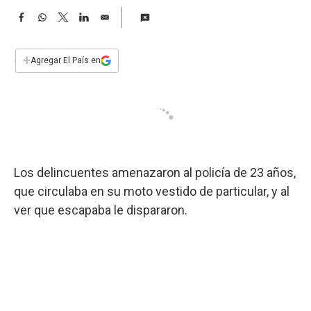
a
F
W
T
L
E
a
h
w
i
m
c
a
i
n
a
e
t
t
k
i
+
Agregar El País en
b
s
t
e
l
o
A
e
d
o
p
r
I
k
p
n
Los delincuentes amenazaron al policía de 23 años,
que circulaba en su moto vestido de particular, y al
ver que escapaba le dispararon.