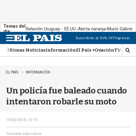
Temas del
Relación Uruguay - EE.UU.
Alerta naranja
Murió Gabriel 
día:
Suscribite al 50% OFF
Ingresar
M
e
Últimas Noticias
Información
El País +
Ovación
TV Show
n
M
u
o
s
t
EL PAÍS
INFORMACIÓN
r
a
Un policía fue baleado cuando
r
b
intentaron robarle su moto
�
s
q
u
19/02/2015, 15:15
e
d
Compartir esta noticia