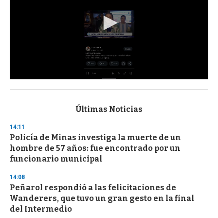
0
s
e
c
Últimas Noticias
o
n
14:11
d
Policía de Minas investiga la muerte de un
s
o
hombre de 57 años: fue encontrado por un
f
funcionario municipal
3
3
s
14:08
e
Peñarol respondió a las felicitaciones de
c
Wanderers, que tuvo un gran gesto en la final
o
n
del Intermedio
d