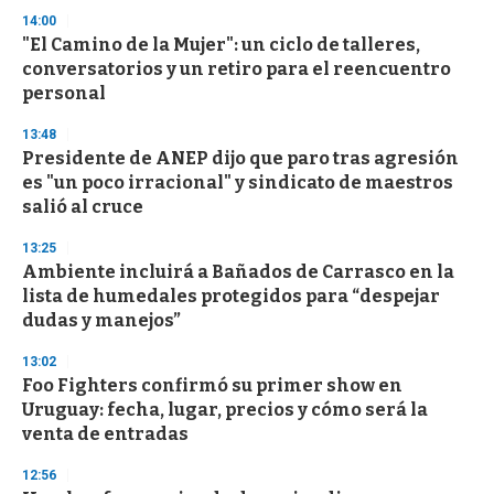
s
14:00
"El Camino de la Mujer": un ciclo de talleres,
conversatorios y un retiro para el reencuentro
personal
13:48
Presidente de ANEP dijo que paro tras agresión
es "un poco irracional" y sindicato de maestros
salió al cruce
13:25
Ambiente incluirá a Bañados de Carrasco en la
lista de humedales protegidos para “despejar
dudas y manejos”
13:02
Foo Fighters confirmó su primer show en
Uruguay: fecha, lugar, precios y cómo será la
venta de entradas
12:56