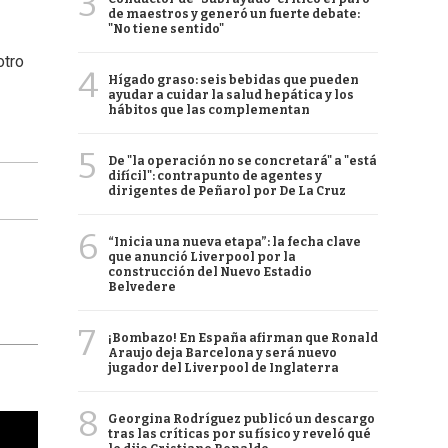
3
de maestros y generó un fuerte debate:
"No tiene sentido"
otro
4
Hígado graso: seis bebidas que pueden
ayudar a cuidar la salud hepática y los
hábitos que las complementan
5
De "la operación no se concretará" a "está
difícil": contrapunto de agentes y
dirigentes de Peñarol por De La Cruz
6
“Inicia una nueva etapa”: la fecha clave
que anunció Liverpool por la
construcción del Nuevo Estadio
Belvedere
7
¡Bombazo! En España afirman que Ronald
Araujo deja Barcelona y será nuevo
jugador del Liverpool de Inglaterra
8
Georgina Rodríguez publicó un descargo
tras las críticas por su físico y reveló qué
cha argentino en "Subrayado"