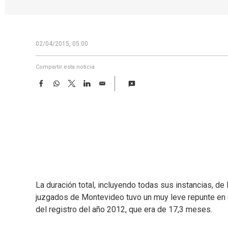
02/04/2015, 05:00
Compartir esta noticia
F
W
T
L
E
a
h
w
i
m
c
a
i
n
a
e
t
t
k
i
b
s
t
e
l
o
A
e
d
o
p
r
I
k
p
n
La duración total, incluyendo todas sus instancias, de 
juzgados de Montevideo tuvo un muy leve repunte en 
del registro del año 2012, que era de 17,3 meses.