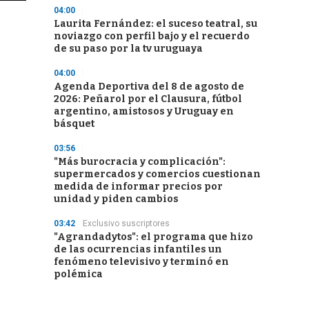
04:00
Laurita Fernández: el suceso teatral, su
noviazgo con perfil bajo y el recuerdo
de su paso por la tv uruguaya
04:00
Agenda Deportiva del 8 de agosto de
2026: Peñarol por el Clausura, fútbol
argentino, amistosos y Uruguay en
básquet
03:56
"Más burocracia y complicación":
supermercados y comercios cuestionan
medida de informar precios por
unidad y piden cambios
03:42
Exclusivo suscriptores
"Agrandadytos": el programa que hizo
de las ocurrencias infantiles un
fenómeno televisivo y terminó en
polémica