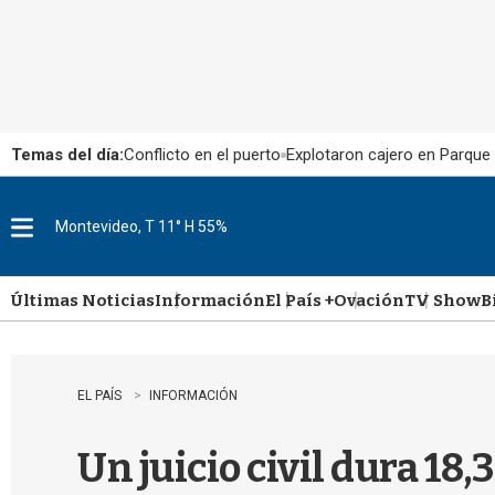
Temas del día:
Conflicto en el puerto
Explotaron cajero en Parque
Montevideo, T 11° H 55%
M
e
n
u
Últimas Noticias
Información
El País +
Ovación
TV Show
B
EL PAÍS
INFORMACIÓN
Un juicio civil dura 18