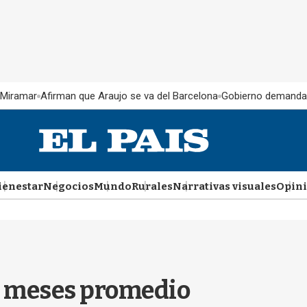
 Miramar
Afirman que Araujo se va del Barcelona
Gobierno demanda
ienestar
Negocios
Mundo
Rurales
Narrativas visuales
Opin
,3 meses promedio