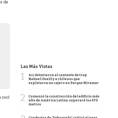
as de
Las Más Vistas
1
Así detuvieron al cantante de trap
Nahuel One23 y a chilenos que
explotaron un cajero en Parque Miramar
2
Comenzó la construcción del edificio más
civil
alto de América Latina: superará los 470
metros
Conductor de "Subrayado" criticó el paro