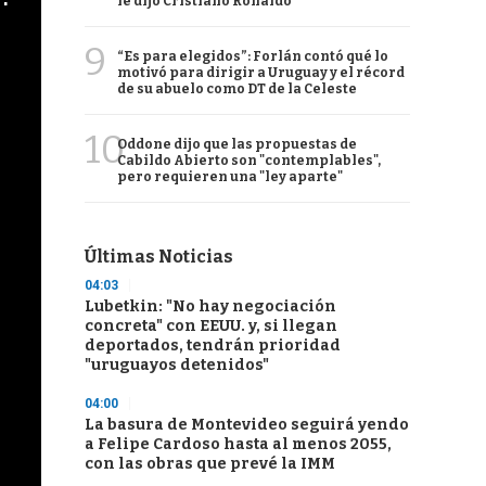
le dijo Cristiano Ronaldo
9
“Es para elegidos”: Forlán contó qué lo
motivó para dirigir a Uruguay y el récord
de su abuelo como DT de la Celeste
10
Oddone dijo que las propuestas de
Cabildo Abierto son "contemplables",
pero requieren una "ley aparte"
Últimas Noticias
04:03
Lubetkin: "No hay negociación
concreta" con EEUU. y, si llegan
deportados, tendrán prioridad
"uruguayos detenidos"
04:00
La basura de Montevideo seguirá yendo
a Felipe Cardoso hasta al menos 2055,
con las obras que prevé la IMM