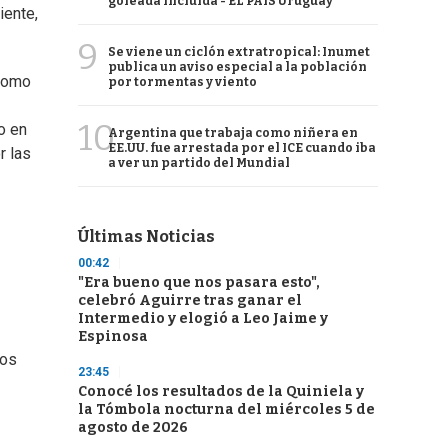
goleada incluida - EL PAÍS Uruguay
iente,
9
Se viene un ciclón extratropical: Inumet
publica un aviso especial a la población
 como
por tormentas y viento
10
o en
Argentina que trabaja como niñera en
EE.UU. fue arrestada por el ICE cuando iba
r las
a ver un partido del Mundial
Últimas Noticias
00:42
"Era bueno que nos pasara esto",
celebró Aguirre tras ganar el
Intermedio y elogió a Leo Jaime y
Espinosa
tos
23:45
Conocé los resultados de la Quiniela y
la Tómbola nocturna del miércoles 5 de
agosto de 2026