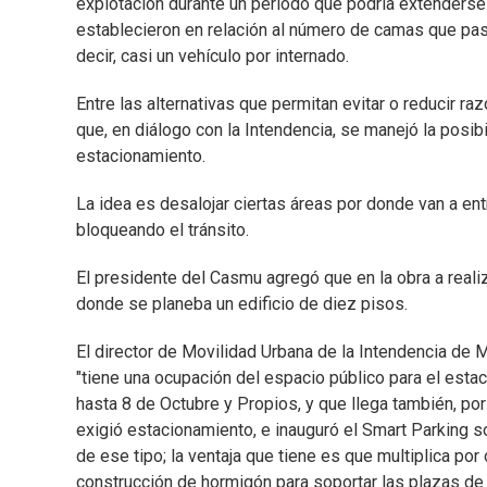
explotación durante un período que podría extenderse
establecieron en relación al número de camas que pasa
decir, casi un vehículo por internado.
Entre las alternativas que permitan evitar o reducir r
que, en diálogo con la Intendencia, se manejó la posib
estacionamiento.
La idea es desalojar ciertas áreas por donde van a ent
bloqueando el tránsito.
El presidente del Casmu agregó que en la obra a realiz
donde se planeba un edificio de diez pisos.
El director de Movilidad Urbana de la Intendencia de M
"tiene una ocupación del espacio público para el est
hasta 8 de Octubre y Propios, y que llega también, por
exigió estacionamiento, e inauguró el Smart Parking s
de ese tipo; la ventaja que tiene es que multiplica por
construcción de hormigón para soportar las plazas d