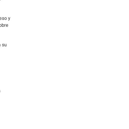
reso y
sobre
n su
s