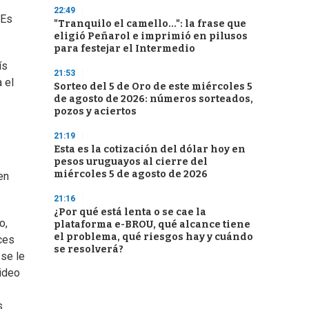
22:49
 Es
"Tranquilo el camello...": la frase que
eligió Peñarol e imprimió en pilusos
para festejar el Intermedio
ís
21:53
 el
Sorteo del 5 de Oro de este miércoles 5
de agosto de 2026: números sorteados,
pozos y aciertos
21:19
Esta es la cotización del dólar hoy en
pesos uruguayos al cierre del
miércoles 5 de agosto de 2026
en
21:16
¿Por qué está lenta o se cae la
o,
plataforma e-BROU, qué alcance tiene
el problema, qué riesgos hay y cuándo
ces
se resolverá?
 se le
video
s