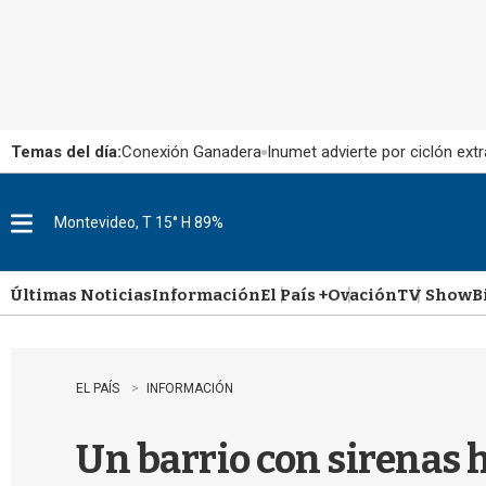
Temas del día:
Conexión Ganadera
Inumet advierte por ciclón extr
Montevideo, T 15° H 89%
M
e
n
u
Últimas Noticias
Información
El País +
Ovación
TV Show
B
EL PAÍS
INFORMACIÓN
Un barrio con sirenas 