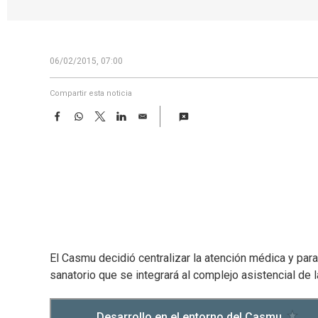
06/02/2015, 07:00
Compartir esta noticia
F
W
T
L
E
a
h
w
i
m
c
a
i
n
a
e
t
t
k
i
b
s
t
e
l
o
A
e
d
o
p
r
I
k
p
n
El Casmu decidió centralizar la atención médica y par
sanatorio que se integrará al complejo asistencial de 