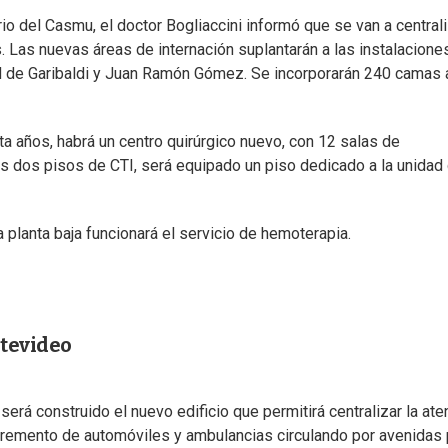
io del Casmu, el doctor Bogliaccini informó que se van a central
s. Las nuevas áreas de internación suplantarán a las instalacione
dad de Garibaldi y Juan Ramón Gómez. Se incorporarán 240 camas 
inta años, habrá un centro quirúrgico nuevo, con 12 salas de
os dos pisos de CTI, será equipado un piso dedicado a la unidad
la planta baja funcionará el servicio de hemoterapia.
tevideo
erá construido el nuevo edificio que permitirá centralizar la ate
 incremento de automóviles y ambulancias circulando por avenidas