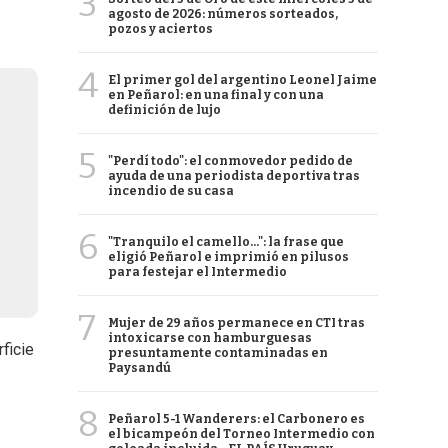
3
agosto de 2026: números sorteados,
pozos y aciertos
4
El primer gol del argentino Leonel Jaime
en Peñarol: en una final y con una
definición de lujo
5
"Perdí todo": el conmovedor pedido de
ayuda de una periodista deportiva tras
incendio de su casa
6
"Tranquilo el camello...": la frase que
eligió Peñarol e imprimió en pilusos
para festejar el Intermedio
7
Mujer de 29 años permanece en CTI tras
intoxicarse con hamburguesas
ficie
presuntamente contaminadas en
Paysandú
8
Peñarol 5-1 Wanderers: el Carbonero es
el bicampeón del Torneo Intermedio con