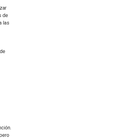
izar
s de
a las
 de
nción.
 pero