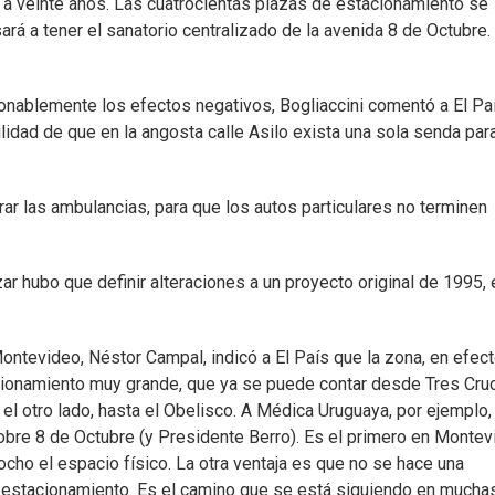
 a veinte años. Las cuatrocientas plazas de estacionamiento se
rá a tener el sanatorio centralizado de la avenida 8 de Octubre.
azonablemente los efectos negativos, Bogliaccini comentó a El Pa
ilidad de que en la angosta calle Asilo exista una sola senda para
rar las ambulancias, para que los autos particulares no terminen
ar hubo que definir alteraciones a un proyecto original de 1995, 
ontevideo, Néstor Campal, indicó a El País que la zona, en efect
acionamiento muy grande, que ya se puede contar desde Tres Cru
 el otro lado, hasta el Obelisco. A Médica Uruguaya, por ejemplo,
obre 8 de Octubre (y Presidente Berro). Es el primero en Monte
 ocho el espacio físico. La otra ventaja es que no se hace una
e estacionamiento. Es el camino que se está siguiendo en mucha