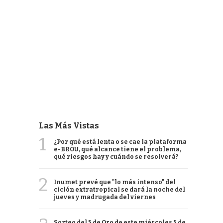
Las Más Vistas
1
¿Por qué está lenta o se cae la plataforma
e-BROU, qué alcance tiene el problema,
qué riesgos hay y cuándo se resolverá?
2
Inumet prevé que "lo más intenso" del
ciclón extratropical se dará la noche del
jueves y madrugada del viernes
Sorteo del 5 de Oro de este miércoles 5 de