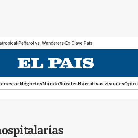
atropical
Peñarol vs. Wanderers
En Clave País
ienestar
Negocios
Mundo
Rurales
Narrativas visuales
Opin
hospitalarias