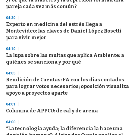
o
pareja cada vez más común?
f
3
04:30
3
s
Experto en medicina del estrés llega a
e
Montevideo: las claves de Daniel López Rosetti
c
para vivir mejor
o
n
d
04:10
s
La lupa sobre las multas que aplica Ambiente: a
quiénes se sanciona y por qué
04:05
Rendición de Cuentas: FA con los días contados
para lograr votos necesarios; oposición visualiza
apoyo a proyectos aparte
04:01
Columna de APPCU: de cal y de arena
04:00
“La tecnología ayuda; la diferencia la hace una