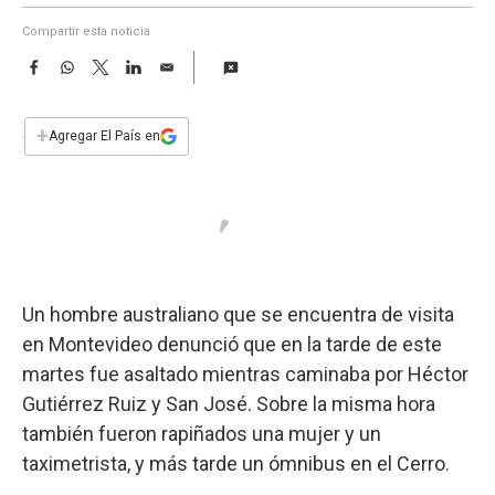
a
Compartir esta noticia
F
W
T
L
E
a
h
w
i
m
c
a
i
n
a
e
t
t
k
i
+
Agregar El País en
b
s
t
e
l
o
A
e
d
o
p
r
I
k
p
n
Un hombre australiano que se encuentra de visita
en Montevideo denunció que en la tarde de este
martes fue asaltado mientras caminaba por Héctor
Gutiérrez Ruiz y San José. Sobre la misma hora
también fueron rapiñados una mujer y un
taximetrista, y más tarde un ómnibus en el Cerro.