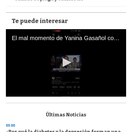
Te puede interesar
El mal momento de Yanina Gasañol con un hincha argentino en "Subrayado"
0
s
e
c
Últimas Noticias
o
n
05:00
d
¿Por qué la diabetes y la depresión forman una
s