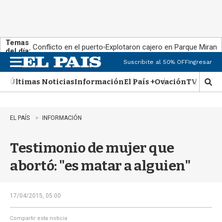
Temas
Conflicto en el puerto
Explotaron cajero en Parque Miram
del día:
Suscribite al 50% OFF
Ingresar
M
e
Últimas Noticias
Información
El País +
Ovación
TV Show
n
M
u
o
s
t
EL PAÍS
INFORMACIÓN
r
a
Testimonio de mujer que
r
b
abortó: "es matar a alguien"
�
s
q
u
17/04/2015, 05:00
e
d
Compartir esta noticia