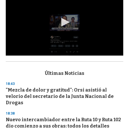
0
s
e
c
Últimas Noticias
o
n
18:43
d
"Mezcla de dolor y gratitud": Orsi asistió al
s
o
velorio del secretario de la Junta Nacional de
f
Drogas
3
3
s
18:38
e
Nuevo intercambiador entre la Ruta 10 y Ruta 102
c
dio comienzo a sus obras: todos los detalles
o