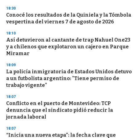
n
d
18:30
s
Conocé los resultados de la Quiniela y la Tómbola
vespertina del viernes 7 de agosto de 2026
18:10
Así detuvieron al cantante de trap Nahuel One23
y a chilenos que explotaron un cajero en Parque
Miramar
18:09
La policía inmigratoria de Estados Unidos detuvo
a un futbolista argentino: "Tiene permiso de
trabajo vigente"
18:07
Conflicto en el puerto de Montevideo: TCP
denuncia que el sindicato pidió reducir la
jornada laboral
18:07
“Inicia una nueva etapa”: la fecha clave que