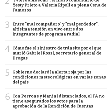
2
"¡Volvé a Adeom!": el filoso comentario de
Yesty Prieto a Valeria Ripoll en plena Cena de
Famosos
3
Entre "mal compañero" y "mal perdedor",
altísima tensión en vivo entre dos
integrantes de programa radial
4
Cómo fue el siniestro de tránsito por el que
murió Gabriel Rossi, secretario general de
Drogas
5
Gobierno declaró la alerta roja por las
condiciones meteorológicas en varias zonas
del país
6
Con Perrone y Manini distanciados, el FA no
tiene asegurados los votos para la
aprobación de la Rendición de Cuentas