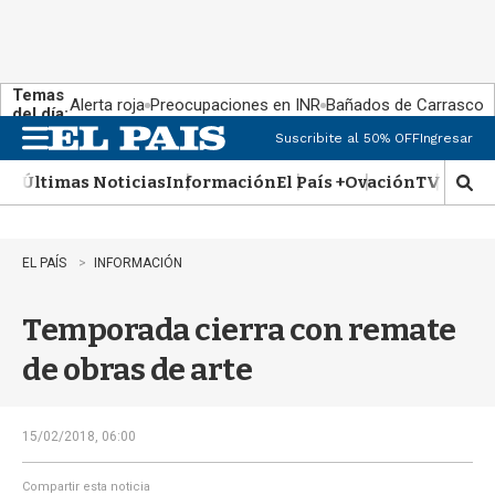
Temas
Alerta roja
Preocupaciones en INR
Bañados de Carrasco
del día:
Suscribite al 50% OFF
Ingresar
M
e
Últimas Noticias
Información
El País +
Ovación
TV Show
n
M
u
o
s
t
EL PAÍS
INFORMACIÓN
r
a
Temporada cierra con remate
r
b
de obras de arte
�
s
q
u
15/02/2018, 06:00
e
d
Compartir esta noticia