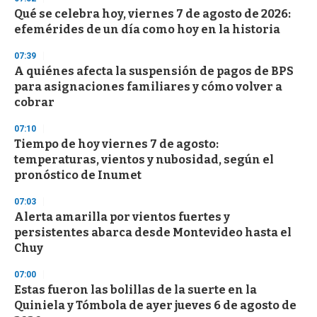
e
Qué se celebra hoy, viernes 7 de agosto de 2026:
c
efemérides de un día como hoy en la historia
o
n
d
07:39
s
A quiénes afecta la suspensión de pagos de BPS
para asignaciones familiares y cómo volver a
cobrar
07:10
Tiempo de hoy viernes 7 de agosto:
temperaturas, vientos y nubosidad, según el
pronóstico de Inumet
07:03
Alerta amarilla por vientos fuertes y
persistentes abarca desde Montevideo hasta el
Chuy
07:00
Estas fueron las bolillas de la suerte en la
Quiniela y Tómbola de ayer jueves 6 de agosto de