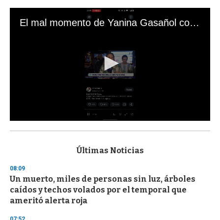
El mal momento de Yanina Gasañol con un hincha argentino en "Subrayado"
0
s
e
c
Últimas Noticias
o
n
08:09
d
Un muerto, miles de personas sin luz, árboles
s
o
caídos y techos volados por el temporal que
f
ameritó alerta roja
3
3
s
07:52